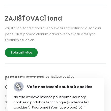
ZAJIŠŤOVACÍ fond
Zajišťovací fond Odborového svazu zdravotnictví a sociální
péče ČR = pomoc členům odborového svazu v těžkých
životních situacích.
Zobrazit více
NEWSLETTER a historie
odborového svazu
Vaše nastavení souborů cookies
Odborový svaz od roku 2024 vydává Newsletter. PODÍVEJTE
Na této webové stránce používáme soubory
cookies a podobné technologie (společně též
SE!
„cookies“). Podrobné informace o používání
Historie OSZSP ČR se píše od roku 1990 a je nabitá prací ve