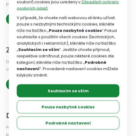
souborů cookies jsou uvedeny v
Zásadách ochrany
prospěch zaměstnanců.
osobních údajů
.
V případě, že chcete naši webovou stránku užívat
Zobrazit více
pouze s nezbytnými technickými cookies, klikněte
níže na tlačítko „
Pouze nezbytné cookies
“.Pokud
souhlasíte s použitím všech cookies (technických,
analytických i reklamních), klikněte níže na tlačítko
Z našich organizací
„
Souhlasím se vším
“. Jestliže chcete přijmout,
respektive odmítnout, pouze některé cookies dle
Dejte odborovému svazu vědět, jaké problémy v odborové
kategorií, klikněte níže na tlačítko „
Podrobné
nastavení
“. Provedené nastavení cookies můžete
organizaci řešíte, co se vám podařilo.
kdykoliv změnit.
Zobrazit více
Souhlasím se vším
Pouze nezbytné cookies
Diskuse a názory
Podrobné nastavení
Podělte se i vy o své zkušenosti a názory na aktuální
problémy a možnosti jejich řešení.