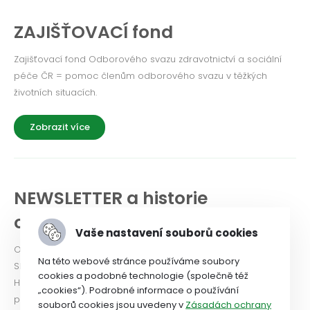
ZAJIŠŤOVACÍ fond
Zajišťovací fond Odborového svazu zdravotnictví a sociální
péče ČR = pomoc členům odborového svazu v těžkých
životních situacích.
Zobrazit více
NEWSLETTER a historie
odborového svazu
Vaše nastavení souborů cookies
Odborový svaz od roku 2024 vydává Newsletter. PODÍVEJTE
Na této webové stránce používáme soubory
SE!
cookies a podobné technologie (společně též
Historie OSZSP ČR se píše od roku 1990 a je nabitá prací ve
„cookies“). Podrobné informace o používání
prospěch zaměstnanců.
souborů cookies jsou uvedeny v
Zásadách ochrany