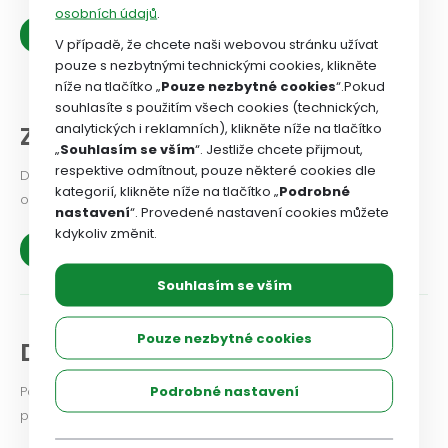
osobních údajů
.
Zobrazit více
V případě, že chcete naši webovou stránku užívat
pouze s nezbytnými technickými cookies, klikněte
níže na tlačítko „
Pouze nezbytné cookies
“.Pokud
souhlasíte s použitím všech cookies (technických,
analytických i reklamních), klikněte níže na tlačítko
Z našich organizací
„
Souhlasím se vším
“. Jestliže chcete přijmout,
respektive odmítnout, pouze některé cookies dle
Dejte odborovému svazu vědět, jaké problémy v odborové
kategorií, klikněte níže na tlačítko „
Podrobné
organizaci řešíte, co se vám podařilo.
nastavení
“. Provedené nastavení cookies můžete
kdykoliv změnit.
Zobrazit více
Souhlasím se vším
Pouze nezbytné cookies
Diskuse a názory
Podrobné nastavení
Podělte se i vy o své zkušenosti a názory na aktuální
problémy a možnosti jejich řešení.