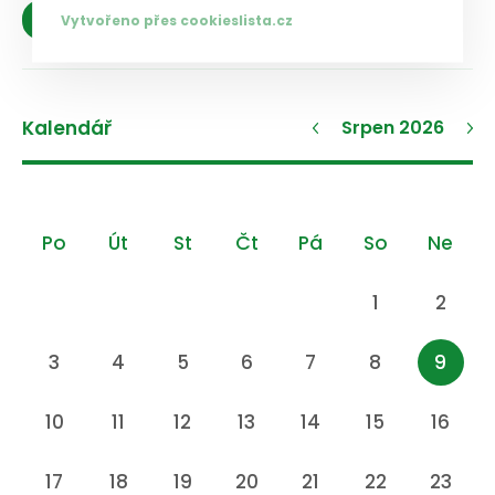
Zobrazit více
Vytvořeno přes cookieslista.cz
Kalendář
Srpen 2026
Po
Út
St
Čt
Pá
So
Ne
1
2
3
4
5
6
7
8
9
10
11
12
13
14
15
16
17
18
19
20
21
22
23