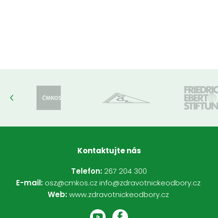
Kontaktujte nás
Telefon:
267 204 300
E-mail:
osz@cmkos.cz
info@zdravotnickeodbory.cz
Web:
www.zdravotnickeodbory.cz