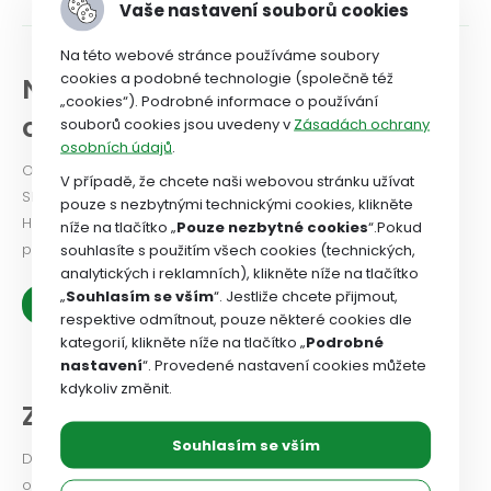
Vaše nastavení souborů cookies
Na této webové stránce používáme soubory
cookies a podobné technologie (společně též
NEWSLETTER a historie
„cookies“). Podrobné informace o používání
odborového svazu
souborů cookies jsou uvedeny v
Zásadách ochrany
osobních údajů
.
Odborový svaz od roku 2024 vydává Newsletter. PODÍVEJTE
V případě, že chcete naši webovou stránku užívat
SE!
pouze s nezbytnými technickými cookies, klikněte
Historie OSZSP ČR se píše od roku 1990 a je nabitá prací ve
níže na tlačítko „
Pouze nezbytné cookies
“.Pokud
prospěch zaměstnanců.
souhlasíte s použitím všech cookies (technických,
analytických i reklamních), klikněte níže na tlačítko
„
Souhlasím se vším
“. Jestliže chcete přijmout,
Zobrazit více
respektive odmítnout, pouze některé cookies dle
kategorií, klikněte níže na tlačítko „
Podrobné
nastavení
“. Provedené nastavení cookies můžete
kdykoliv změnit.
Z našich organizací
Souhlasím se vším
Dejte odborovému svazu vědět, jaké problémy v odborové
organizaci řešíte, co se vám podařilo.