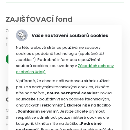
ZAJIŠŤOVACÍ fond
Zajišťovací fond Odborového svazu zdravotnictví a sociální
Vaše nastavení souborů cookies
péče ČR = pomoc členům odborového svazu v těžkých
životních situacích.
Na této webové stránce používáme soubory
cookies a podobné technologie (společně též
Zobrazit více
„cookies“). Podrobné informace o používání
souborů cookies jsou uvedeny v
Zásadách ochrany
osobních údajů
.
V případě, že chcete naši webovou stránku užívat
NEWSLETTER a historie
pouze s nezbytnými technickými cookies, klikněte
níže na tlačítko „
Pouze nezbytné cookies
“.Pokud
odborového svazu
souhlasíte s použitím všech cookies (technických,
analytických i reklamních), klikněte níže na tlačítko
Odborový svaz od roku 2024 vydává Newsletter. PODÍVEJTE
„
Souhlasím se vším
“. Jestliže chcete přijmout,
respektive odmítnout, pouze některé cookies dle
SE!
kategorií, klikněte níže na tlačítko „
Podrobné
Historie OSZSP ČR se píše od roku 1990 a je nabitá prací ve
nastavení
“. Provedené nastavení cookies můžete