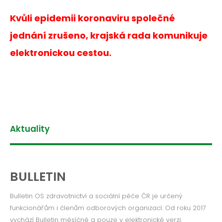
ROČNÍK 2012
Kvůli epidemii koronaviru společné
ROČNÍK 2011
jednání zrušeno, krajská rada komunikuje
ROČNÍK 2010
elektronickou cestou.
Aktuality
BULLETIN
Bulletin OS zdravotnictví a sociální péče ČR je určený
funkcionářům i členům odborových organizací. Od roku 2017
vychází Bulletin měsíčně a pouze v elektronické verzi.