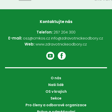
Kontaktujte nás
Telefon:
267 204 300
E-mail:
osz@cmkos.cz
info@zdravotnickeodbory.cz
Web:
www.zdravotnickeodbory.cz
O nás
Naši lidé
OS v krajích
Sekce
Pro členy a odborové organizace
Právo a odměňování