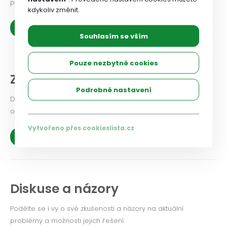
prospěch zaměstnanců.
kdykoliv změnit.
Zobrazit více
Souhlasím se vším
Pouze nezbytné cookies
Z našich organizací
Podrobné nastavení
Dejte odborovému svazu vědět, jaké problémy v odborové
organizaci řešíte, co se vám podařilo.
Vytvořeno přes cookieslista.cz
Zobrazit více
Diskuse a názory
Podělte se i vy o své zkušenosti a názory na aktuální
problémy a možnosti jejich řešení.