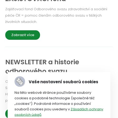
Zajišťovací fond Odborového svazu zdravotnictví a sociální
péče ČR = pomoc členům odborového svazu v těžkých
životních situacích.
Zobrazit více
NEWSLETTER a historie
odborového svazu
Vaše nastavení souborů cookies
Odborový svaz od roku 2024 vydává Newsletter. PODÍVEJTE
SE!
Na této webové stránce používáme soubory
Historie OSZSP ČR se píše od roku 1990 a je nabitá prací ve
cookies a podobné technologie (společně též
prospěch zaměstnanců.
„cookies“). Podrobné informace o používání
souborů cookies jsou uvedeny v
Zásadách ochrany
Zobrazit více
osobních údajů
.