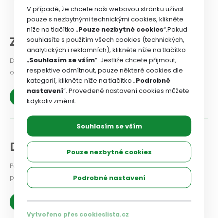
V případě, že chcete naši webovou stránku užívat
pouze s nezbytnými technickými cookies, klikněte
níže na tlačítko „
Pouze nezbytné cookies
“.Pokud
Z našich organizací
souhlasíte s použitím všech cookies (technických,
analytických i reklamních), klikněte níže na tlačítko
„
Souhlasím se vším
“. Jestliže chcete přijmout,
Dejte odborovému svazu vědět, jaké problémy v odborové
respektive odmítnout, pouze některé cookies dle
organizaci řešíte, co se vám podařilo.
kategorií, klikněte níže na tlačítko „
Podrobné
nastavení
“. Provedené nastavení cookies můžete
Zobrazit více
kdykoliv změnit.
Souhlasím se vším
Diskuse a názory
Pouze nezbytné cookies
Podělte se i vy o své zkušenosti a názory na aktuální
problémy a možnosti jejich řešení.
Podrobné nastavení
Zobrazit více
Vytvořeno přes cookieslista.cz