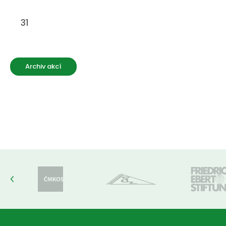
31
Archiv akcí