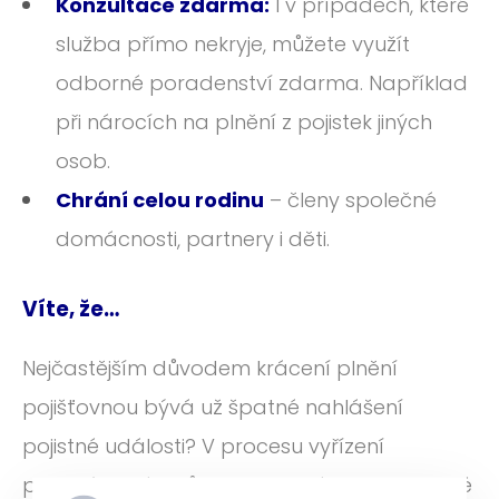
Konzultace zdarma:
I v případech, které
služba přímo nekryje, můžete využít
odborné poradenství zdarma. Například
při nárocích na plnění z pojistek jiných
osob.
Chrání celou rodinu
– členy společné
domácnosti, partnery i děti.
Víte, že…
Nejčastějším důvodem krácení plnění
pojišťovnou bývá už špatné nahlášení
pojistné události? V procesu vyřízení
pojistných nároků je mnoho nástrah, na které