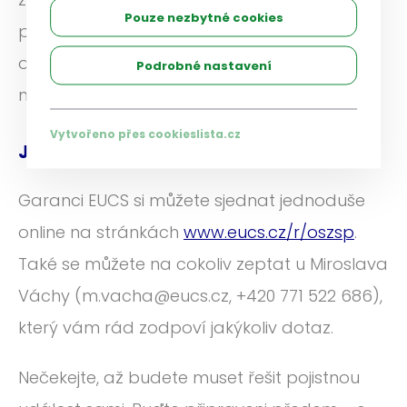
Pouze nezbytné cookies
právních situací. Díky podpoře zkušených
odborníků zvládnete i složité životní
Podrobné nastavení
momenty s jistotou a klidem.
Vytvořeno přes cookieslista.cz
Jak začít?
Garanci EUCS si můžete sjednat jednoduše
online na stránkách
www.eucs.cz/r/oszsp
.
Také se můžete na cokoliv zeptat u Miroslava
Váchy (m.vacha@eucs.cz, +420 771 522 686),
který vám rád zodpoví jakýkoliv dotaz.
Nečekejte, až budete muset řešit pojistnou