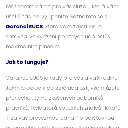
ROČNÍK 2012
řešit sami? Máme pro vás službu, která vám
ROČNÍK 2011
ušetří čas, nervy i peníze. Seznamte se s
Garancí EUCS
, která vám zajistí klid a
ROČNÍK 2010
spravedlivé vyřízení pojistných událostí s
maximálním plněním.
Jak to funguje?
Garance EUCS je tady pro vás a vaši rodinu.
Jakmile dojde k pojistné události, vše můžete
přenechat týmu zkušených odborníků –
právníků, likvidátorů, soudních znalců i lékařů.
Ti za vás převezmou jednání s pojišťovnou
od samého začátku, posoudí vaše nároky a