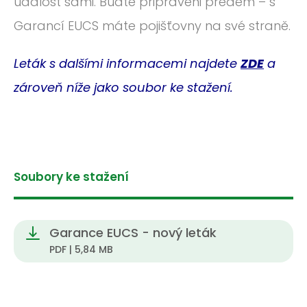
událost sami. Buďte připraveni předem – s
Garancí EUCS máte pojišťovny na své straně.
Leták s dalšími informacemi na
jdete
ZDE
a
z
ároveň níže jako soubor ke stažení.
Soubory ke stažení
Garance EUCS - nový leták
PDF | 5,84 MB