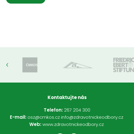
Kontaktujte nás
Telefon:
267 204 300
E-mail:
osz@cmkos.cz
info@zdravotnickeodbory.cz
Web:
www.zdravotnickeodbory.cz