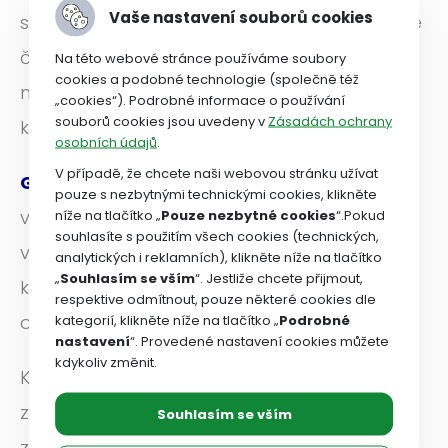
Vaše nastavení souborů cookies
si je třeba dát pozor. Pokud si platíte nemalé
částky za soukromá pojištění, určitě chcete
Na této webové stránce používáme soubory
cookies a podobné technologie (společně též
mít jistotu, že celý proces proběhne bez
„cookies“). Podrobné informace o používání
souborů cookies jsou uvedeny v
Zásadách ochrany
komplikací a ve váš prospěch.
osobních údajů
.
V případě, že chcete naši webovou stránku užívat
Garance EUCS
to zajistí nejen vám, ale i
pouze s nezbytnými technickými cookies, klikněte
vašim nejbližším – partnerům i dětem žijícím
níže na tlačítko „
Pouze nezbytné cookies
“.Pokud
souhlasíte s použitím všech cookies (technických,
ve společné domácnosti. A to vše za cenu,
analytických i reklamních), klikněte níže na tlačítko
„
Souhlasím se vším
“. Jestliže chcete přijmout,
kterou v celé ČR mohou využít pouze naši
respektive odmítnout, pouze některé cookies dle
odboráři!
kategorií, klikněte níže na tlačítko „
Podrobné
nastavení
“. Provedené nastavení cookies můžete
kdykoliv změnit.
Když k tomu připočítáte právní ochranu
zdarma, kterou máte jako členové svazu,
Souhlasím se vším
získáte kompletní krytí pro řešení pojistných i