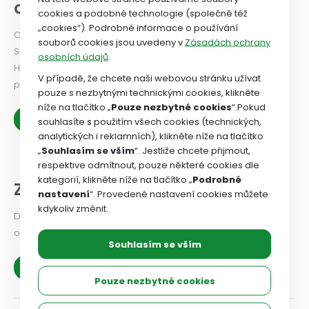
odborového svazu
cookies a podobné technologie (společně též
„cookies“). Podrobné informace o používání
Odborový svaz od roku 2024 vydává Newsletter. PODÍVEJTE
souborů cookies jsou uvedeny v
Zásadách ochrany
SE!
osobních údajů
.
Historie OSZSP ČR se píše od roku 1990 a je nabitá prací ve
V případě, že chcete naši webovou stránku užívat
prospěch zaměstnanců.
pouze s nezbytnými technickými cookies, klikněte
níže na tlačítko „
Pouze nezbytné cookies
“.Pokud
Zobrazit více
souhlasíte s použitím všech cookies (technických,
analytických i reklamních), klikněte níže na tlačítko
„
Souhlasím se vším
“. Jestliže chcete přijmout,
respektive odmítnout, pouze některé cookies dle
kategorií, klikněte níže na tlačítko „
Podrobné
Z našich organizací
nastavení
“. Provedené nastavení cookies můžete
kdykoliv změnit.
Dejte odborovému svazu vědět, jaké problémy v odborové
organizaci řešíte, co se vám podařilo.
Souhlasím se vším
Zobrazit více
Pouze nezbytné cookies