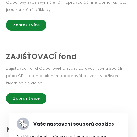
Odborový svaz svým členům opravdu účinně pomáhá. Toto
jsou konkrétní příklady.
Zobrazit více
ZAJIŠŤOVACÍ fond
Zajišťovací fond Odborového svazu zdravotnictví a sociální
péče ČR = pomoc členům odborového svazu v těžkých
životních situacích.
Zobrazit více
Vaše nastavení souborů cookies
NEWSLETTER a historie
Na této webové stránce používáme soubory