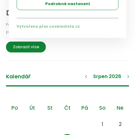
Podrobné nastavení
Diskuse a názory
Podělte se i vy o své zkušenosti a názory na aktuální
Vytvořeno přes cookieslista.cz
problémy a možnosti jejich řešení.
Zobrazit více
Kalendář
Srpen 2026
Po
Út
St
Čt
Pá
So
Ne
1
2