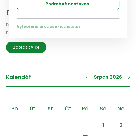
Podrobné nastavení
Diskuse a názory
Podělte se i vy o své zkušenosti a názory na aktuální
Vytvořeno přes cookieslista.cz
problémy a možnosti jejich řešení.
Zobrazit více
Kalendář
Srpen 2026
Po
Út
St
Čt
Pá
So
Ne
1
2