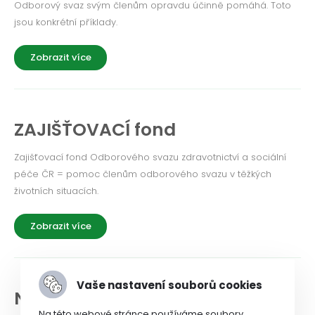
Odborový svaz svým členům opravdu účinně pomáhá. Toto
jsou konkrétní příklady.
Zobrazit více
ZAJIŠŤOVACÍ fond
Zajišťovací fond Odborového svazu zdravotnictví a sociální
péče ČR = pomoc členům odborového svazu v těžkých
životních situacích.
Zobrazit více
Vaše nastavení souborů cookies
NEWSLETTER a historie
Na této webové stránce používáme soubory