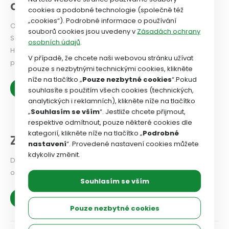
odborového svazu
cookies a podobné technologie (společně též
„cookies“). Podrobné informace o používání
Odborový svaz od roku 2024 vydává Newsletter. PODÍVEJTE
souborů cookies jsou uvedeny v
Zásadách ochrany
SE!
osobních údajů
.
Historie OSZSP ČR se píše od roku 1990 a je nabitá prací ve
V případě, že chcete naši webovou stránku užívat
prospěch zaměstnanců.
pouze s nezbytnými technickými cookies, klikněte
níže na tlačítko „
Pouze nezbytné cookies
“.Pokud
Zobrazit více
souhlasíte s použitím všech cookies (technických,
analytických i reklamních), klikněte níže na tlačítko
„
Souhlasím se vším
“. Jestliže chcete přijmout,
respektive odmítnout, pouze některé cookies dle
kategorií, klikněte níže na tlačítko „
Podrobné
Z našich organizací
nastavení
“. Provedené nastavení cookies můžete
kdykoliv změnit.
Dejte odborovému svazu vědět, jaké problémy v odborové
organizaci řešíte, co se vám podařilo.
Souhlasím se vším
Zobrazit více
Pouze nezbytné cookies