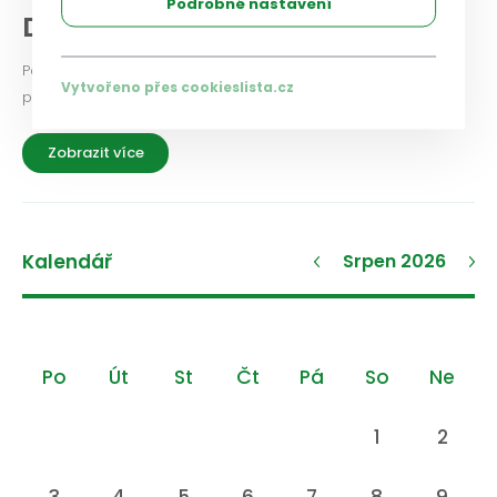
Podrobné nastavení
Diskuse a názory
Podělte se i vy o své zkušenosti a názory na aktuální
Vytvořeno přes cookieslista.cz
problémy a možnosti jejich řešení.
Zobrazit více
Kalendář
Srpen 2026
Po
Út
St
Čt
Pá
So
Ne
1
2