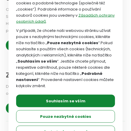
cookies a podobné technologie (společně též
„cookies“). Podrobné informace o používání
Odborový svaz od roku 2024 vydává Newsletter. PODÍVEJTE
souborů cookies jsou uvedeny v
Zásadách ochrany
SE!
osobních údajů
.
Historie OSZSP ČR se píše od roku 1990 a je nabitá prací ve
V případě, že chcete naši webovou stránku užívat
prospěch zaměstnanců.
pouze s nezbytnými technickými cookies, klikněte
níže na tlačítko „
Pouze nezbytné cookies
“.Pokud
Zobrazit více
souhlasíte s použitím všech cookies (technických,
analytických i reklamních), klikněte níže na tlačítko
„
Souhlasím se vším
“. Jestliže chcete přijmout,
respektive odmítnout, pouze některé cookies dle
Z našich organizací
kategorií, klikněte níže na tlačítko „
Podrobné
nastavení
“. Provedené nastavení cookies můžete
kdykoliv změnit.
Dejte odborovému svazu vědět, jaké problémy v odborové
organizaci řešíte, co se vám podařilo.
Souhlasím se vším
Zobrazit více
Pouze nezbytné cookies