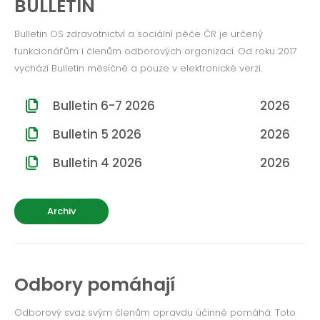
BULLETIN
ROČNÍK 2012
Bulletin OS zdravotnictví a sociální péče ČR je určený
ROČNÍK 2011
funkcionářům i členům odborových organizací. Od roku 2017
ROČNÍK 2010
vychází Bulletin měsíčně a pouze v elektronické verzi.
Bulletin 6-7 2026
2026
Bulletin 5 2026
2026
Bulletin 4 2026
2026
Archiv
Odbory pomáhají
Odborový svaz svým členům opravdu účinně pomáhá. Toto