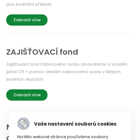
jsou konkrétní příklady.
Zobrazit více
ZAJIŠŤOVACÍ fond
Zajišťovací fond Odborového svazu zdravotnictví a sociální
péče ČR = pomoc členům odborového svazu v těžkých
životních situacích.
Zobrazit více
Vaše nastavení souborů cookies
NEWSLETTER a historie
odborového svazu
Na této webové stránce používáme soubory