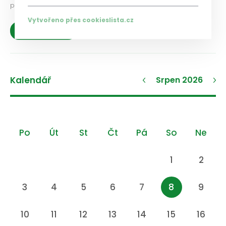
problémy a možnosti jejich řešení.
Vytvořeno přes cookieslista.cz
Zobrazit více
Kalendář
Srpen 2026
Po
Út
St
Čt
Pá
So
Ne
1
2
3
4
5
6
7
8
9
10
11
12
13
14
15
16