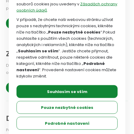
Historie OSZSP ČR se píše od roku 1990 a je nabitá prací ve
souborů cookies jsou uvedeny v
Zásadách ochrany
prospěch zaměstnanců.
osobních údajů
.
V případě, že chcete naši webovou stránku užívat
Zobrazit více
pouze s nezbytnými technickými cookies, klikněte
níže na tlačítko „
Pouze nezbytné cookies
“.Pokud
souhlasíte s použitím všech cookies (technických,
analytických i reklamních), klikněte níže na tlačítko
„
Souhlasím se vším
“. Jestliže chcete přijmout,
Z našich organizací
respektive odmítnout, pouze některé cookies dle
kategorií, klikněte níže na tlačítko „
Podrobné
Dejte odborovému svazu vědět, jaké problémy v odborové
nastavení
“. Provedené nastavení cookies můžete
organizaci řešíte, co se vám podařilo.
kdykoliv změnit.
Zobrazit více
Souhlasím se vším
Pouze nezbytné cookies
Diskuse a názory
Podrobné nastavení
Podělte se i vy o své zkušenosti a názory na aktuální