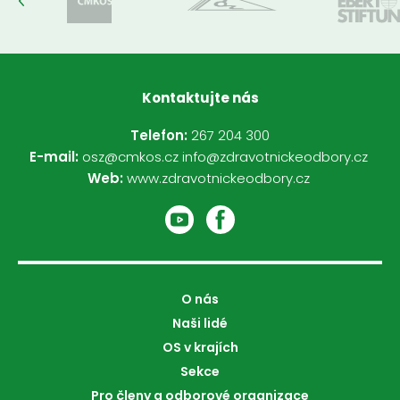
Kontaktujte nás
Telefon:
267 204 300
E-mail:
osz@cmkos.cz
info@zdravotnickeodbory.cz
Web:
www.zdravotnickeodbory.cz
O nás
Naši lidé
OS v krajích
Sekce
Pro členy a odborové organizace