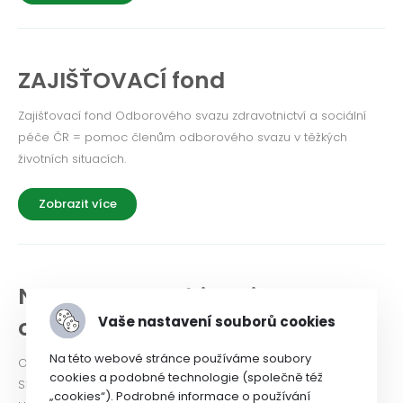
ZAJIŠŤOVACÍ fond
Zajišťovací fond Odborového svazu zdravotnictví a sociální
péče ČR = pomoc členům odborového svazu v těžkých
životních situacích.
Zobrazit více
NEWSLETTER a historie
Vaše nastavení souborů cookies
odborového svazu
Na této webové stránce používáme soubory
Odborový svaz od roku 2024 vydává Newsletter. PODÍVEJTE
cookies a podobné technologie (společně též
SE!
„cookies“). Podrobné informace o používání