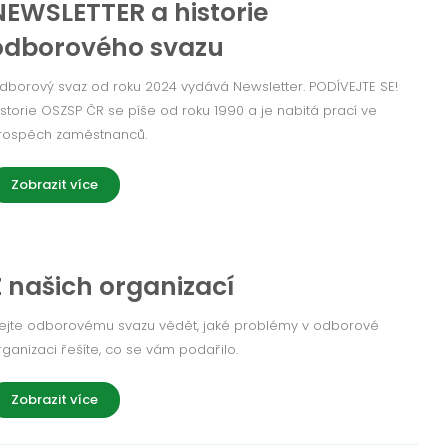
NEWSLETTER a historie
odborového svazu
dborový svaz od roku 2024 vydává Newsletter. PODÍVEJTE SE!
istorie OSZSP ČR se píše od roku 1990 a je nabitá prací ve
rospěch zaměstnanců.
Zobrazit více
Z našich organizací
ejte odborovému svazu vědět, jaké problémy v odborové
rganizaci řešíte, co se vám podařilo.
Zobrazit více