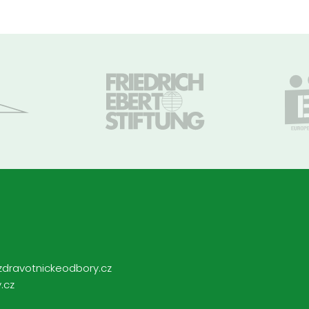
zdravotnickeodbory.cz
.cz