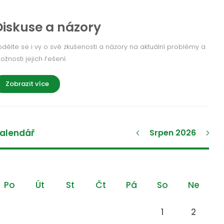
Diskuse a názory
odělte se i vy o své zkušenosti a názory na aktuální problémy a
ožnosti jejich řešení.
Zobrazit více
alendář
Srpen 2026
Po
Út
St
Čt
Pá
So
Ne
1
2