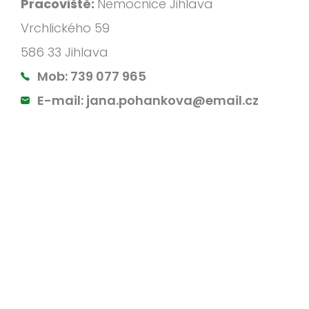
Pracoviště:
Nemocnice Jihlava
Vrchlického 59
586 33 Jihlava
Mob:
739 077 965
E-mail:
jana.pohankova@email.cz