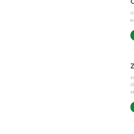
O
k
Z
Č
si