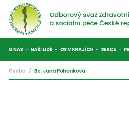
Odborový svaz zdravotni
a sociální péče České re
O NÁS
NAŠI LIDÉ
OS V KRAJÍCH
SEKCE
P
Osoba
Bc. Jana Pohanková