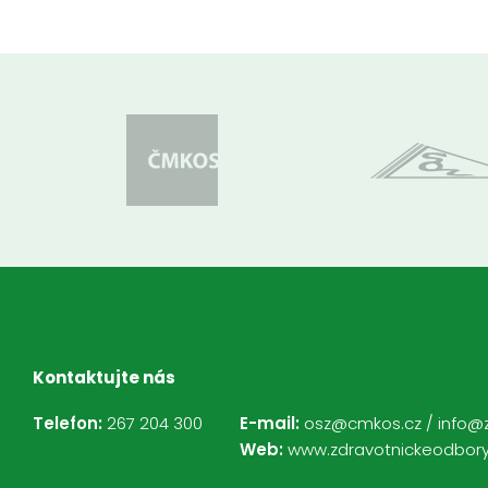
Kontaktujte nás
Telefon:
267 204 300
E-mail:
osz@cmkos.cz
/
info@
Web:
www.zdravotnickeodbory