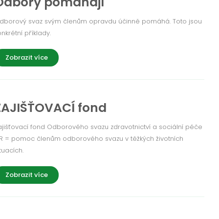
Odbory pomáhají
dborový svaz svým členům opravdu účinně pomáhá. Toto jsou
onkrétní příklady.
Zobrazit více
ZAJIŠŤOVACÍ fond
ajišťovací fond Odborového svazu zdravotnictví a sociální péče
R = pomoc členům odborového svazu v těžkých životních
tuacích.
Zobrazit více