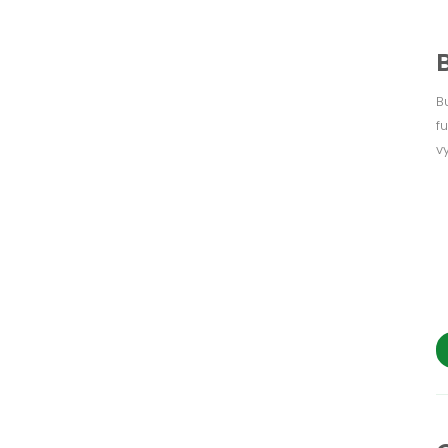
B
f
v