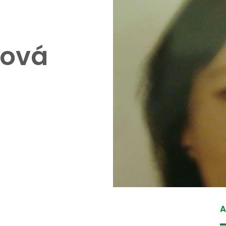
ková
A