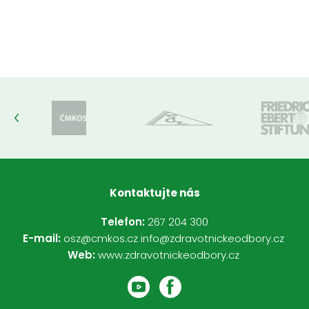
Kontaktujte nás
Telefon:
267 204 300
E-mail:
osz@cmkos.cz
info@zdravotnickeodbory.cz
Web:
www.zdravotnickeodbory.cz