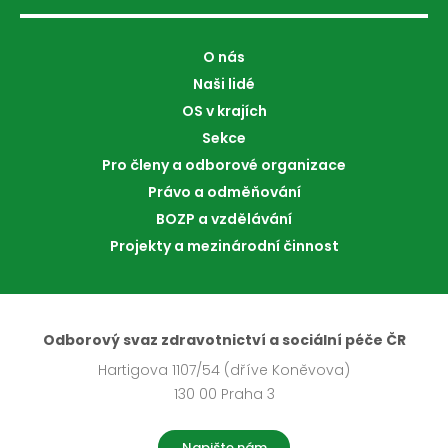
O nás
Naši lidé
OS v krajích
Sekce
Pro členy a odborové organizace
Právo a odměňování
BOZP a vzdělávání
Projekty a mezinárodní činnost
Odborový svaz zdravotnictví a sociální péče ČR
Hartigova 1107/54 (dříve Koněvova)
130 00 Praha 3
Napište nám