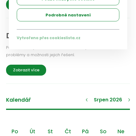
Zobrazit více
Podrobné nastavení
Diskuse a názory
Vytvořeno přes cookieslista.cz
Podělte se i vy o své zkušenosti a názory na aktuální
problémy a možnosti jejich řešení.
Zobrazit více
Kalendář
Srpen 2026
Po
Út
St
Čt
Pá
So
Ne