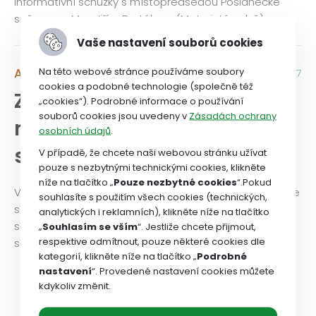
informativní schůzky s místopředsedou Poslanecké
sněmovny Mgr. Jiřím Bartákem (Motoristé sobě).
Vaše nastavení souborů cookies
Na této webové stránce používáme soubory
Aktuality
24. 4. 2026 / 19:17
cookies a podobné technologie (společně též
Zlínská KR jednala s
„cookies“). Podrobné informace o používání
souborů cookies jsou uvedeny v
Zásadách ochrany
náměstkyní Olšákovou o
osobních údajů
.
sociálních službách
V případě, že chcete naši webovou stránku užívat
pouze s nezbytnými technickými cookies, klikněte
níže na tlačítko „
Pouze nezbytné cookies
“.Pokud
V pondělí 13. dubna jednala krajská rada Zlínského kraje
souhlasíte s použitím všech cookies (technických,
s náměstkyní hejtmana pro sociální věci a neziskový
analytických i reklamních), klikněte níže na tlačítko
sektor Mgr. Eliškou Olšákovou a vedoucím odboru
„
Souhlasím se vším
“. Jestliže chcete přijmout,
respektive odmítnout, pouze některé cookies dle
sociálních věci Mgr. Tomášem Bernatíkem.
kategorií, klikněte níže na tlačítko „
Podrobné
nastavení
“. Provedené nastavení cookies můžete
kdykoliv změnit.