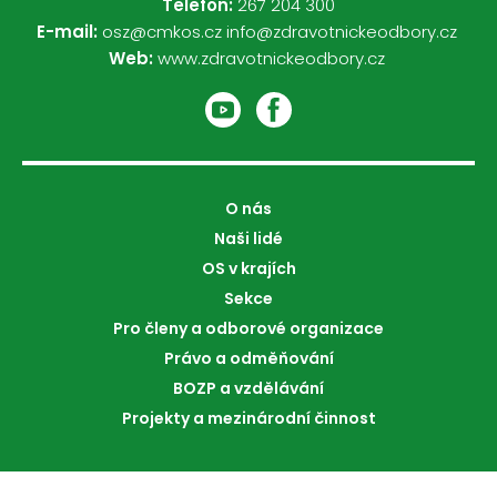
Telefon:
267 204 300
E-mail:
osz@cmkos.cz
info@zdravotnickeodbory.cz
Web:
www.zdravotnickeodbory.cz
O nás
Naši lidé
OS v krajích
Sekce
Pro členy a odborové organizace
Právo a odměňování
BOZP a vzdělávání
Projekty a mezinárodní činnost