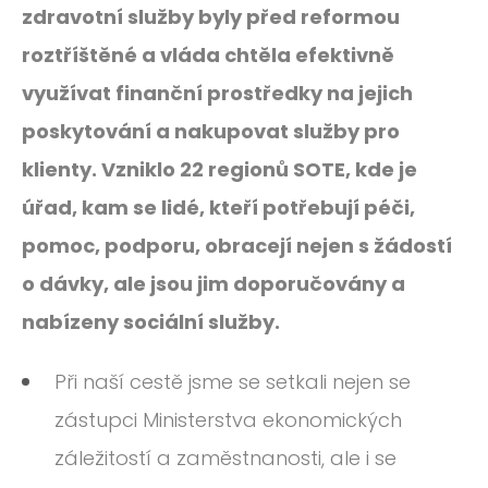
ROČNÍK 2012
zdravotní služby byly před reformou
roztříštěné a vláda chtěla efektivně
ROČNÍK 2011
využívat finanční prostředky na jejich
ROČNÍK 2010
poskytování a nakupovat služby pro
klienty. Vzniklo 22 regionů SOTE, kde je
úřad, kam se lidé, kteří potřebují péči,
pomoc, podporu, obracejí nejen s žádostí
o dávky, ale jsou jim doporučovány a
nabízeny sociální služby.
Při naší cestě jsme se setkali nejen se
zástupci Ministerstva ekonomických
záležitostí a zaměstnanosti, ale i se