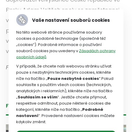
Finsku Adam Vojtěch spolu se zaměstnanci
velvyslanectví. Program byl výborně
Vaše nastavení souborů cookies
připravený a vše na sebe navazovalo, za to
Na této webové stránce používáme soubory
cookies a podobné technologie (společně též
všem, kteří se na organizaci podíleli, patří
„cookies“). Podrobné informace o používání
velké poděkování.
souborů cookies jsou uvedeny v
Zásadách ochrany
osobních údajů
.
V případě, že chcete naši webovou stránku užívat
Foto autorka
pouze s nezbytnými technickými cookies, klikněte
níže na tlačítko „
Pouze nezbytné cookies
“.Pokud
souhlasíte s použitím všech cookies (technických,
analytických i reklamních), klikněte níže na tlačítko
„
Souhlasím se vším
“. Jestliže chcete přijmout,
respektive odmítnout, pouze některé cookies dle
Fotogalerie
kategorií, klikněte níže na tlačítko „
Podrobné
nastavení
“. Provedené nastavení cookies můžete
kdykoliv změnit.