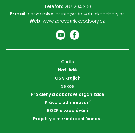
Telefon:
267 204 300
E-mail:
osz@cmkos.cz
info@zdravotnickeodbory.cz
Web:
www.zdravotnickeodbory.cz
O nás
Naši lidé
OS v krajích
Sekce
Pro členy a odborové organizace
Právo a odměňování
BOZP a vzdělávání
Projekty a mezinárodní činnost