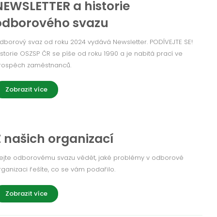
NEWSLETTER a historie
odborového svazu
dborový svaz od roku 2024 vydává Newsletter. PODÍVEJTE SE!
istorie OSZSP ČR se píše od roku 1990 a je nabitá prací ve
rospěch zaměstnanců.
Zobrazit více
Z našich organizací
ejte odborovému svazu vědět, jaké problémy v odborové
rganizaci řešíte, co se vám podařilo.
Zobrazit více