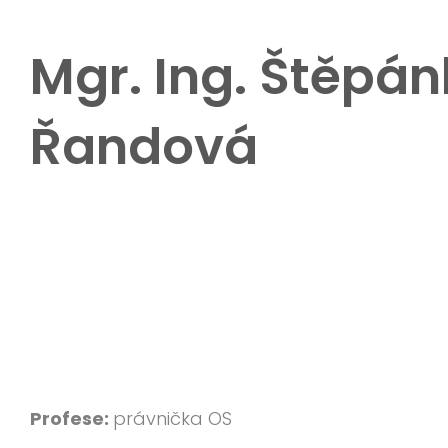
Mgr. Ing. Štěpá
Řandová
Profese:
právnička OS