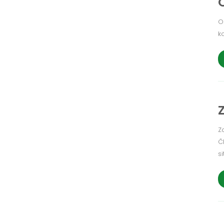
O
k
Z
Č
si