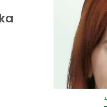
nka
A