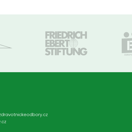
zdravotnickeodbory.cz
.cz