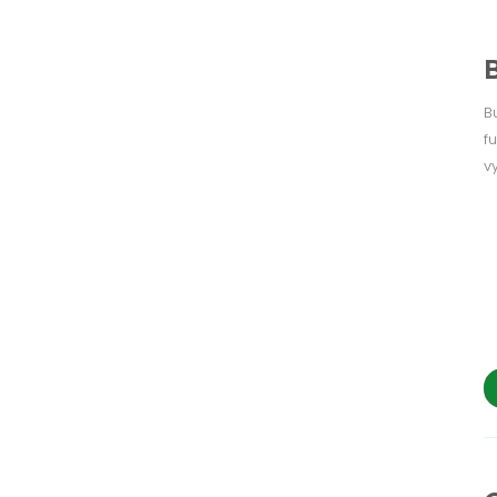
B
f
v