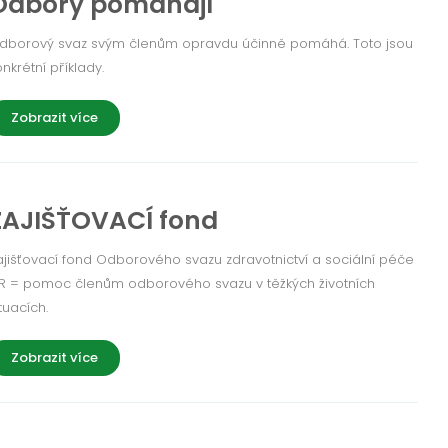
Odbory pomáhají
dborový svaz svým členům opravdu účinně pomáhá. Toto jsou
onkrétní příklady.
Zobrazit více
ZAJIŠŤOVACÍ fond
ajišťovací fond Odborového svazu zdravotnictví a sociální péče
R = pomoc členům odborového svazu v těžkých životních
tuacích.
Zobrazit více