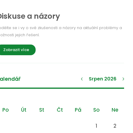
Diskuse a názory
odělte se i vy o své zkušenosti a názory na aktuální problémy a
ožnosti jejich řešení.
Zobrazit více
alendář
Srpen 2026
Po
Út
St
Čt
Pá
So
Ne
1
2