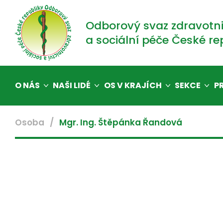
Odborový svaz zdravotni
a sociální péče České re
O NÁS
NAŠI LIDÉ
OS V KRAJÍCH
SEKCE
P
Osoba
Mgr. Ing. Štěpánka Řandová