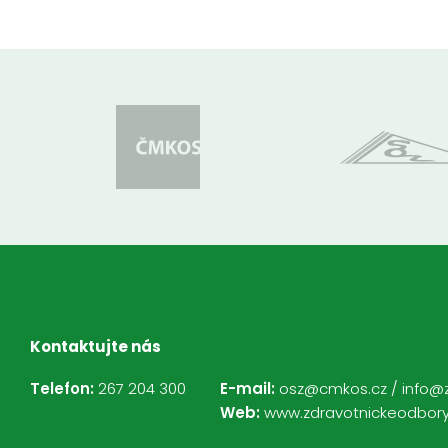
Kontaktujte nás
Telefon:
267 204 300
E-mail:
osz@cmkos.cz
/
info@
Web:
www.zdravotnickeodbory