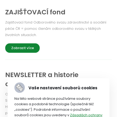
ZAJIŠŤOVACÍ fond
Zajišťovací fond Odborového svazu zdravotnictví a sociální
péče ČR = pomoc členům odborového svazu v těžkých
životních situacích.
Zobrazit více
NEWSLETTER a historie
odborového svazu
Vaše nastavení souborů cookies
Odborový svaz od roku 2024 vydává Newsletter. PODÍVEJTE
Na této webové stránce používáme soubory
SE!
cookies a podobné technologie (společně též
Historie OSZSP ČR se píše od roku 1990 a je nabitá prací ve
„cookies“). Podrobné informace o používání
prospěch zaměstnanců.
souborů cookies jsou uvedeny v
Zásadách ochrany