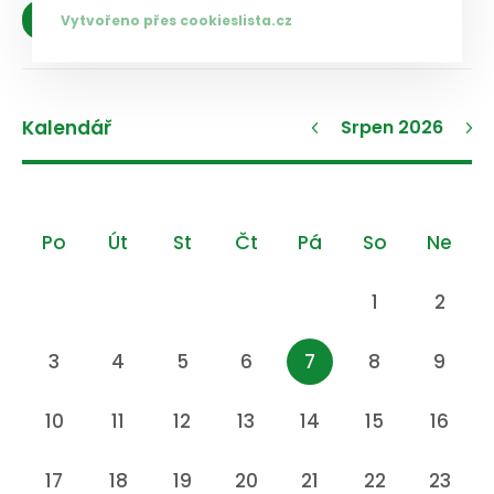
Zobrazit více
Vytvořeno přes cookieslista.cz
Kalendář
Srpen 2026
Po
Út
St
Čt
Pá
So
Ne
1
2
3
4
5
6
7
8
9
10
11
12
13
14
15
16
17
18
19
20
21
22
23