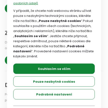
osobních údajů
.
Zobrazit více
V případě, že chcete naši webovou stránku užívat
pouze s nezbytnými technickými cookies, klikněte
níže na tlačítko „
Pouze nezbytné cookies
“.Pokud
souhlasíte s použitím všech cookies (technických,
analytických i reklamních), klikněte níže na tlačítko
Z našich organizací
„
Souhlasím se vším
“. Jestliže chcete přijmout,
respektive odmítnout, pouze některé cookies dle
Dejte odborovému svazu vědět, jaké problémy v odborové
kategorií, klikněte níže na tlačítko „
Podrobné
organizaci řešíte, co se vám podařilo.
nastavení
“. Provedené nastavení cookies můžete
kdykoliv změnit.
Zobrazit více
Souhlasím se vším
Pouze nezbytné cookies
Diskuse a názory
Podrobné nastavení
Podělte se i vy o své zkušenosti a názory na aktuální
problémy a možnosti jejich řešení.