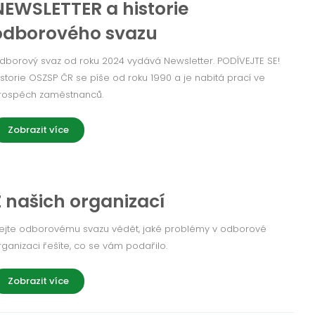
NEWSLETTER a historie
odborového svazu
dborový svaz od roku 2024 vydává Newsletter. PODÍVEJTE SE!
istorie OSZSP ČR se píše od roku 1990 a je nabitá prací ve
rospěch zaměstnanců.
Zobrazit více
Z našich organizací
ejte odborovému svazu vědět, jaké problémy v odborové
rganizaci řešíte, co se vám podařilo.
Zobrazit více