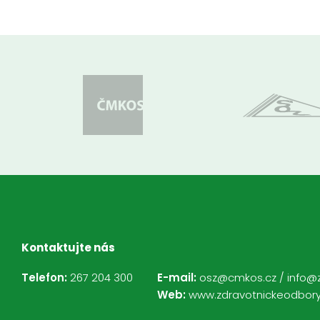
Kontaktujte nás
Telefon:
267 204 300
E-mail:
osz@cmkos.cz
/
info@
Web:
www.zdravotnickeodbory