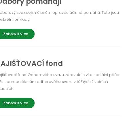
Odbory pomáhají
dborový svaz svým členům opravdu účinně pomáhá. Toto jsou
onkrétní příklady.
Zobrazit více
ZAJIŠŤOVACÍ fond
ajišťovací fond Odborového svazu zdravotnictví a sociální péče
R = pomoc členům odborového svazu v těžkých životních
tuacích.
Zobrazit více