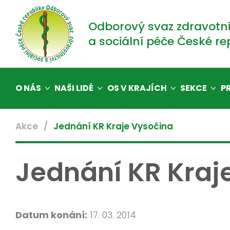
Odborový svaz zdravotni
a sociální péče České re
O NÁS
NAŠI LIDÉ
OS V KRAJÍCH
SEKCE
P
Akce
Jednání KR Kraje Vysočina
Jednání KR Kraj
Datum konání:
17. 03. 2014