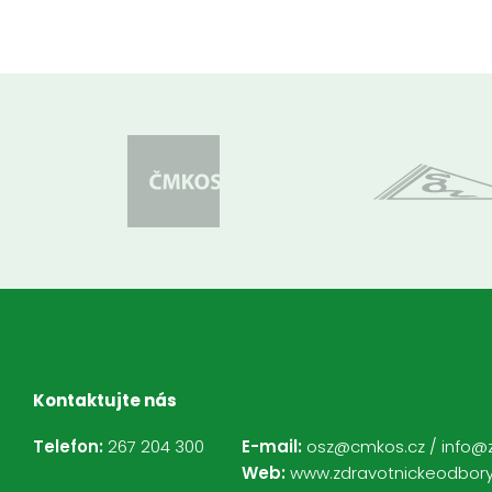
Kontaktujte nás
Telefon:
267 204 300
E-mail:
osz@cmkos.cz
/
info@
Web:
www.zdravotnickeodbory