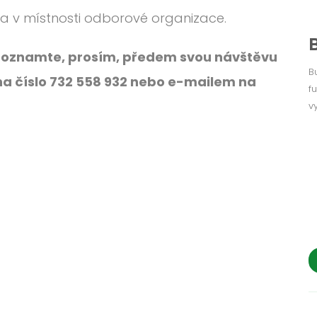
va v místnosti odborové organizace.
y, oznamte, prosím, předem svou návštěvu
B
a číslo 732 558 932 nebo e-mailem na
f
v