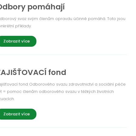
Odbory pomáhají
dborový svaz svým členům opravdu účinně pomáhá. Toto jsou
onkrétní příklady.
Zobrazit více
ZAJIŠŤOVACÍ fond
ajišťovací fond Odborového svazu zdravotnictví a sociální péče
R = pomoc členům odborového svazu v těžkých životních
tuacích.
Zobrazit více