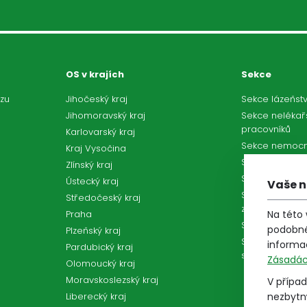
OS v krajích
Sekce
zu
Jihočeský kraj
Sekce lázeňstv
Jihomoravský kraj
Sekce nelékař
pracovníků
Karlovarský kraj
Sekce nemocn
Kraj Vysočina
Sekce nezdrav
Zlínský kraj
Sekce pracovn
Ústecký kraj
Vaše n
Sekce pro prá
Středočeský kraj
základnou
Praha
Na této
Sekce sociál
podobné
Plzeňský kraj
Sekce zdravot
informa
Pardubický kraj
služeb
Zásadác
Olomoucký kraj
Moravskoslezský kraj
V případ
Liberecký kraj
nezbytný