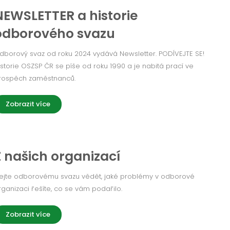
NEWSLETTER a historie
odborového svazu
dborový svaz od roku 2024 vydává Newsletter. PODÍVEJTE SE!
istorie OSZSP ČR se píše od roku 1990 a je nabitá prací ve
rospěch zaměstnanců.
Zobrazit více
Z našich organizací
ejte odborovému svazu vědět, jaké problémy v odborové
rganizaci řešíte, co se vám podařilo.
Zobrazit více