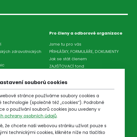
Pro členy a odborové organizace
í
Jsme tu pro vás
ských zdravotnických
PŘIHLÁŠKY, FORMULÁŘE, DOKUMENTY
Jak se stát členem
ic
ZAJIŠŤOVACÍ fond
otnických pracovníků
Další členské výhody (AKBR
íků hygienické služby
Partners, T-Mobile)
astavení souborů cookies
ci s členskou
Jak založit odborovou organizaci
Informace pro odborové
 webové stránce používáme soubory cookies a
organizace
 technologie (společně též „cookies“). Podrobné
nických záchranných
Pro kolektivní vyjednávání
ce o používání souborů cookies jsou uvedeny v
Sportovní hry
h ochrany osobních údajů
.
ě, že chcete naši webovou stránku užívat pouze s
mi technickými cookies, klikněte níže na tlačítko