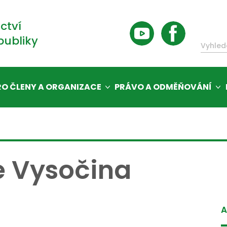
ctví
publiky
RO ČLENY A ORGANIZACE
PRÁVO A ODMĚŇOVÁNÍ
e Vysočina
A