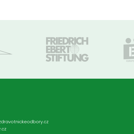
zdravotnickeodbory.cz
.cz