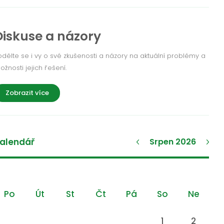
Diskuse a názory
odělte se i vy o své zkušenosti a názory na aktuální problémy a
ožnosti jejich řešení.
Zobrazit více
alendář
Srpen 2026
Po
Út
St
Čt
Pá
So
Ne
1
2