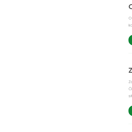
O
k
Z
Č
si