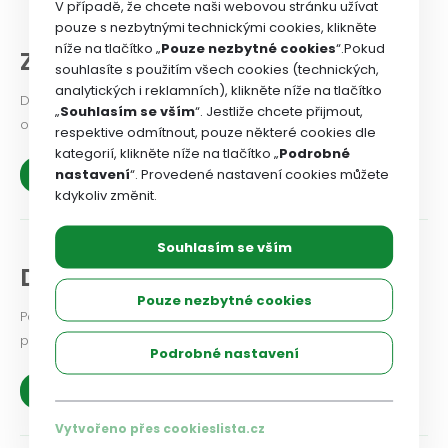
V případě, že chcete naši webovou stránku užívat
pouze s nezbytnými technickými cookies, klikněte
níže na tlačítko „
Pouze nezbytné cookies
“.Pokud
Z našich organizací
souhlasíte s použitím všech cookies (technických,
analytických i reklamních), klikněte níže na tlačítko
Dejte odborovému svazu vědět, jaké problémy v odborové
„
Souhlasím se vším
“. Jestliže chcete přijmout,
organizaci řešíte, co se vám podařilo.
respektive odmítnout, pouze některé cookies dle
kategorií, klikněte níže na tlačítko „
Podrobné
nastavení
“. Provedené nastavení cookies můžete
Zobrazit více
kdykoliv změnit.
Souhlasím se vším
Diskuse a názory
Pouze nezbytné cookies
Podělte se i vy o své zkušenosti a názory na aktuální
problémy a možnosti jejich řešení.
Podrobné nastavení
Zobrazit více
Vytvořeno přes cookieslista.cz