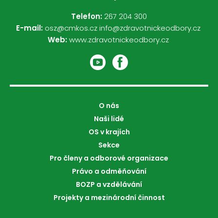
Telefon:
267 204 300
E-mail:
osz@cmkos.cz
info@zdravotnickeodbory.cz
Web:
www.zdravotnickeodbory.cz
O nás
Naši lidé
OS v krajích
Sekce
Pro členy a odborové organizace
Právo a odměňování
BOZP a vzdělávání
Projekty a mezinárodní činnost