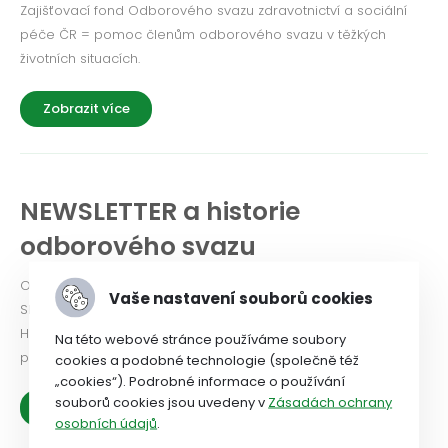
Zajišťovací fond Odborového svazu zdravotnictví a sociální
péče ČR = pomoc členům odborového svazu v těžkých
životních situacích.
Zobrazit více
NEWSLETTER a historie
odborového svazu
Odborový svaz od roku 2024 vydává Newsletter. PODÍVEJTE
Vaše nastavení souborů cookies
SE!
Historie OSZSP ČR se píše od roku 1990 a je nabitá prací ve
Na této webové stránce používáme soubory
prospěch zaměstnanců.
cookies a podobné technologie (společně též
„cookies“). Podrobné informace o používání
souborů cookies jsou uvedeny v
Zásadách ochrany
Zobrazit více
osobních údajů
.