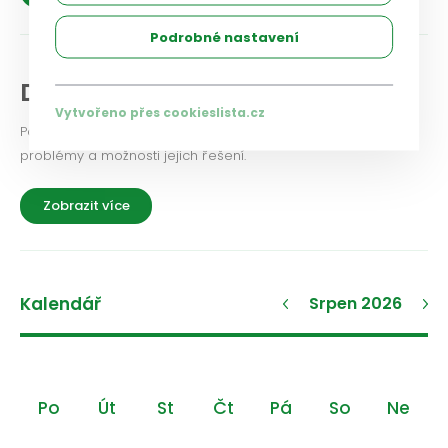
Podrobné nastavení
Diskuse a názory
Vytvořeno přes cookieslista.cz
Podělte se i vy o své zkušenosti a názory na aktuální
problémy a možnosti jejich řešení.
Zobrazit více
Kalendář
Srpen 2026
Po
Út
St
Čt
Pá
So
Ne