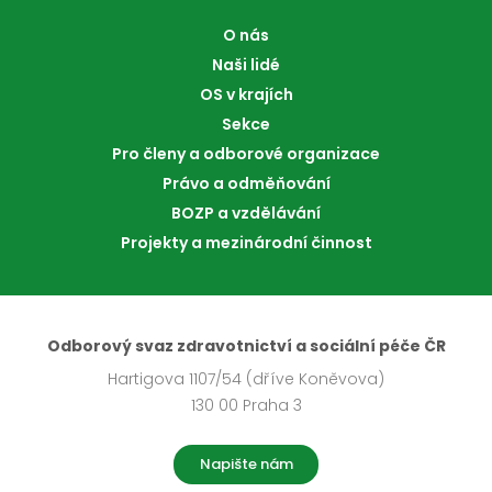
O nás
Naši lidé
OS v krajích
Sekce
Pro členy a odborové organizace
Právo a odměňování
BOZP a vzdělávání
Projekty a mezinárodní činnost
Odborový svaz zdravotnictví a sociální péče ČR
Hartigova 1107/54 (dříve Koněvova)
130 00 Praha 3
Napište nám