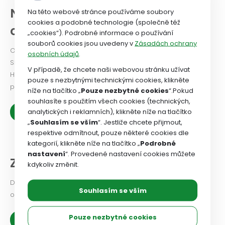
NEWSLETTER a historie
Na této webové stránce používáme soubory
cookies a podobné technologie (společně též
odborového svazu
„cookies“). Podrobné informace o používání
souborů cookies jsou uvedeny v
Zásadách ochrany
Odborový svaz od roku 2024 vydává Newsletter. PODÍVEJTE
osobních údajů
.
SE!
V případě, že chcete naši webovou stránku užívat
Historie OSZSP ČR se píše od roku 1990 a je nabitá prací ve
pouze s nezbytnými technickými cookies, klikněte
prospěch zaměstnanců.
níže na tlačítko „
Pouze nezbytné cookies
“.Pokud
souhlasíte s použitím všech cookies (technických,
analytických i reklamních), klikněte níže na tlačítko
Zobrazit více
„
Souhlasím se vším
“. Jestliže chcete přijmout,
respektive odmítnout, pouze některé cookies dle
kategorií, klikněte níže na tlačítko „
Podrobné
nastavení
“. Provedené nastavení cookies můžete
Z našich organizací
kdykoliv změnit.
Dejte odborovému svazu vědět, jaké problémy v odborové
Souhlasím se vším
organizaci řešíte, co se vám podařilo.
Pouze nezbytné cookies
Zobrazit více