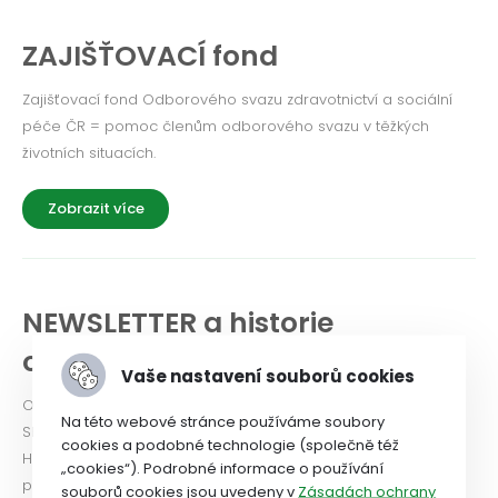
ZAJIŠŤOVACÍ fond
Zajišťovací fond Odborového svazu zdravotnictví a sociální
péče ČR = pomoc členům odborového svazu v těžkých
životních situacích.
Zobrazit více
NEWSLETTER a historie
odborového svazu
Vaše nastavení souborů cookies
Odborový svaz od roku 2024 vydává Newsletter. PODÍVEJTE
Na této webové stránce používáme soubory
SE!
cookies a podobné technologie (společně též
Historie OSZSP ČR se píše od roku 1990 a je nabitá prací ve
„cookies“). Podrobné informace o používání
prospěch zaměstnanců.
souborů cookies jsou uvedeny v
Zásadách ochrany