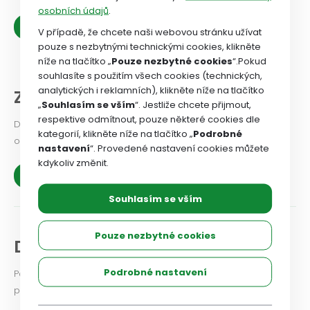
osobních údajů
.
Zobrazit více
V případě, že chcete naši webovou stránku užívat
pouze s nezbytnými technickými cookies, klikněte
níže na tlačítko „
Pouze nezbytné cookies
“.Pokud
souhlasíte s použitím všech cookies (technických,
analytických i reklamních), klikněte níže na tlačítko
Z našich organizací
„
Souhlasím se vším
“. Jestliže chcete přijmout,
respektive odmítnout, pouze některé cookies dle
Dejte odborovému svazu vědět, jaké problémy v odborové
kategorií, klikněte níže na tlačítko „
Podrobné
organizaci řešíte, co se vám podařilo.
nastavení
“. Provedené nastavení cookies můžete
kdykoliv změnit.
Zobrazit více
Souhlasím se vším
Pouze nezbytné cookies
Diskuse a názory
Podrobné nastavení
Podělte se i vy o své zkušenosti a názory na aktuální
problémy a možnosti jejich řešení.