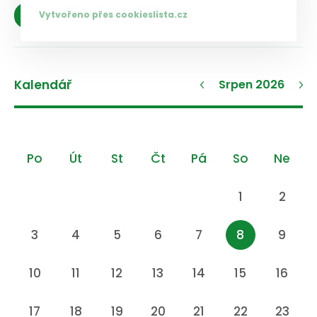
Vytvořeno přes cookieslista.cz
Zobrazit více
Kalendář
Srpen 2026
Po
Út
St
Čt
Pá
So
Ne
1
2
3
4
5
6
7
8
9
10
11
12
13
14
15
16
17
18
19
20
21
22
23