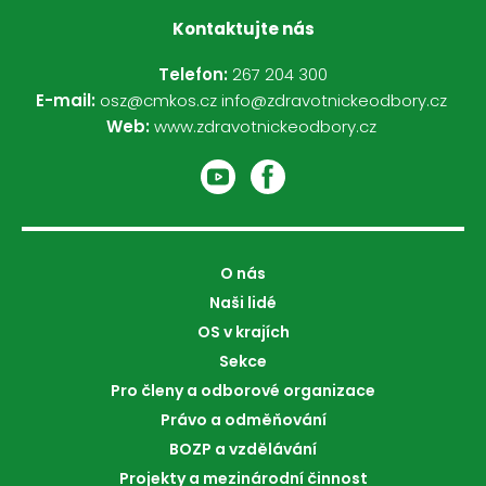
Kontaktujte nás
Telefon:
267 204 300
E-mail:
osz@cmkos.cz
info@zdravotnickeodbory.cz
Web:
www.zdravotnickeodbory.cz
O nás
Naši lidé
OS v krajích
Sekce
Pro členy a odborové organizace
Právo a odměňování
BOZP a vzdělávání
Projekty a mezinárodní činnost