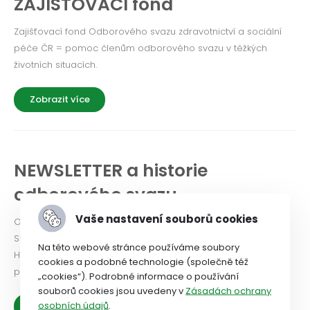
ZAJIŠŤOVACÍ fond
Zajišťovací fond Odborového svazu zdravotnictví a sociální
péče ČR = pomoc členům odborového svazu v těžkých
životních situacích.
Zobrazit více
NEWSLETTER a historie
odborového svazu
Vaše nastavení souborů cookies
Odborový svaz od roku 2024 vydává Newsletter. PODÍVEJTE
SE!
Na této webové stránce používáme soubory
Historie OSZSP ČR se píše od roku 1990 a je nabitá prací ve
cookies a podobné technologie (společně též
prospěch zaměstnanců.
„cookies“). Podrobné informace o používání
souborů cookies jsou uvedeny v
Zásadách ochrany
osobních údajů
.
Zobrazit více