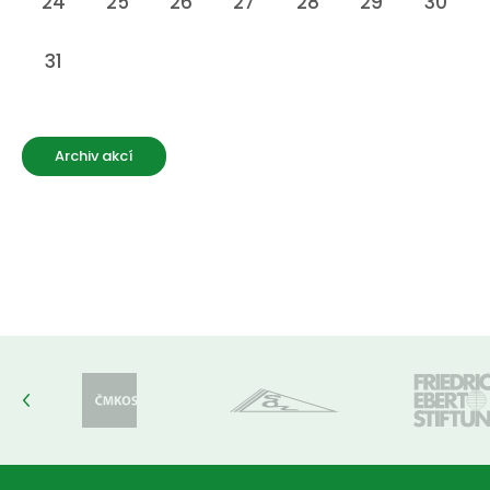
24
25
26
27
28
29
30
31
Archiv akcí