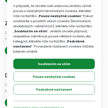
V případě, že chcete naši webovou stránku užívat
pouze s nezbytnými technickými cookies, klikněte
níže na tlačítko „
Pouze nezbytné cookies
“.Pokud
souhlasíte s použitím všech cookies (technických,
Z našich organizací
analytických i reklamních), klikněte níže na tlačítko
„
Souhlasím se vším
“. Jestliže chcete přijmout,
Dejte odborovému svazu vědět, jaké problémy v odborové
respektive odmítnout, pouze některé cookies dle
organizaci řešíte, co se vám podařilo.
kategorií, klikněte níže na tlačítko „
Podrobné
nastavení
“. Provedené nastavení cookies můžete
Zobrazit více
kdykoliv změnit.
Souhlasím se vším
Diskuse a názory
Pouze nezbytné cookies
Podělte se i vy o své zkušenosti a názory na aktuální
Podrobné nastavení
problémy a možnosti jejich řešení.
Zobrazit více
Vytvořeno přes cookieslista.cz