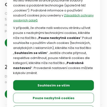
Na této webové stránce používáme soubory
odborového svazu
cookies a podobné technologie (společně též
„cookies“). Podrobné informace o používání
Odborový svaz od roku 2024 vydává Newsletter. PODÍVEJTE
souborů cookies jsou uvedeny v
Zásadách ochrany
SE!
osobních údajů
.
Historie OSZSP ČR se píše od roku 1990 a je nabitá prací ve
V případě, že chcete naši webovou stránku užívat
prospěch zaměstnanců.
pouze s nezbytnými technickými cookies, klikněte
níže na tlačítko „
Pouze nezbytné cookies
“.Pokud
Zobrazit více
souhlasíte s použitím všech cookies (technických,
analytických i reklamních), klikněte níže na tlačítko
„
Souhlasím se vším
“. Jestliže chcete přijmout,
respektive odmítnout, pouze některé cookies dle
kategorií, klikněte níže na tlačítko „
Podrobné
Z našich organizací
nastavení
“. Provedené nastavení cookies můžete
kdykoliv změnit.
Dejte odborovému svazu vědět, jaké problémy v odborové
organizaci řešíte, co se vám podařilo.
Souhlasím se vším
Zobrazit více
Pouze nezbytné cookies