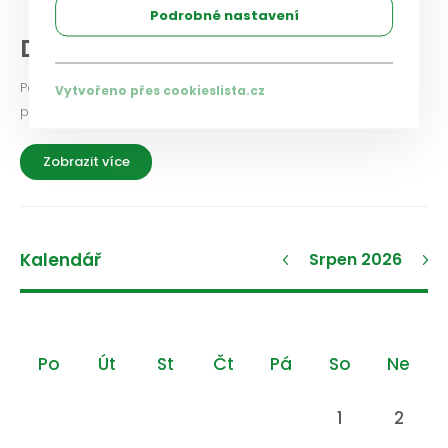
Podrobné nastavení
Diskuse a názory
Podělte se i vy o své zkušenosti a názory na aktuální
Vytvořeno přes cookieslista.cz
problémy a možnosti jejich řešení.
Zobrazit více
Kalendář
Srpen 2026
Po
Út
St
Čt
Pá
So
Ne
1
2