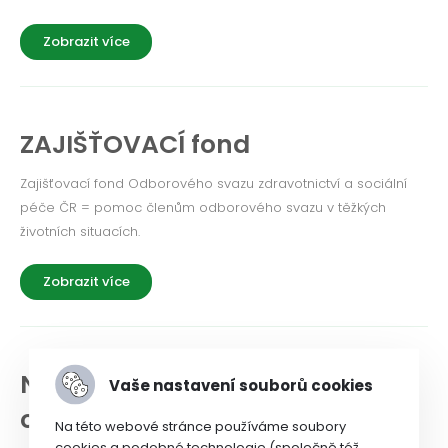
Zobrazit více
ZAJIŠŤOVACÍ fond
Zajišťovací fond Odborového svazu zdravotnictví a sociální
péče ČR = pomoc členům odborového svazu v těžkých
životních situacích.
Zobrazit více
NEWSLETTER a historie
Vaše nastavení souborů cookies
odborového svazu
Na této webové stránce používáme soubory
cookies a podobné technologie (společně též