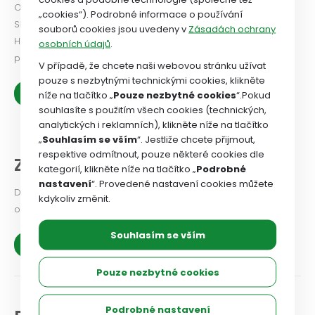
Odborový svaz od roku 2024 vydává Newsletter. PODÍVEJTE
„cookies“). Podrobné informace o používání
SE!
souborů cookies jsou uvedeny v
Zásadách ochrany
Historie OSZSP ČR se píše od roku 1990 a je nabitá prací ve
osobních údajů
.
prospěch zaměstnanců.
V případě, že chcete naši webovou stránku užívat
pouze s nezbytnými technickými cookies, klikněte
Zobrazit více
níže na tlačítko „
Pouze nezbytné cookies
“.Pokud
souhlasíte s použitím všech cookies (technických,
analytických i reklamních), klikněte níže na tlačítko
„
Souhlasím se vším
“. Jestliže chcete přijmout,
respektive odmítnout, pouze některé cookies dle
Z našich organizací
kategorií, klikněte níže na tlačítko „
Podrobné
nastavení
“. Provedené nastavení cookies můžete
Dejte odborovému svazu vědět, jaké problémy v odborové
kdykoliv změnit.
organizaci řešíte, co se vám podařilo.
Souhlasím se vším
Zobrazit více
Pouze nezbytné cookies
Podrobné nastavení