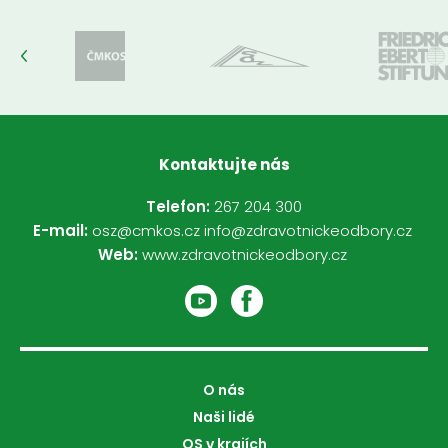
Kontaktujte nás
Telefon:
267 204 300
E-mail:
osz@cmkos.cz
info@zdravotnickeodbory.cz
Web:
www.zdravotnickeodbory.cz
O nás
Naši lidé
OS v krajích