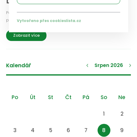
Diskuse a názory
Podělte se i vy o své zkušenosti a názory na aktuální
problémy a možnosti jejich řešení.
Vytvořeno přes cookieslista.cz
Zobrazit více
Kalendář
Srpen 2026
Po
Út
St
Čt
Pá
So
Ne
1
2
3
4
5
6
7
8
9