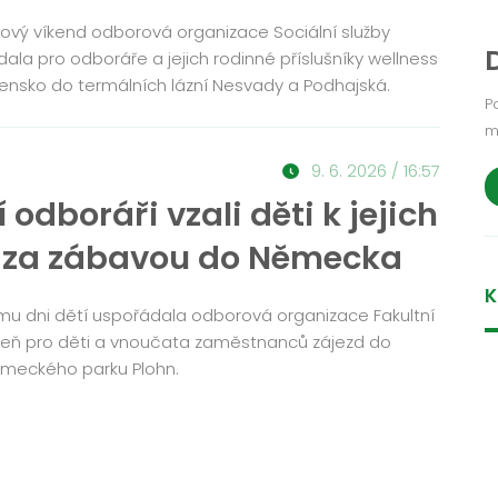
nový víkend odborová organizace Sociální služby
ala pro odboráře a jejich rodinné příslušníky wellness
vensko do termálních lázní Nesvady a Podhajská.
P
m
9. 6. 2026 / 16:57
í odboráři vzali děti k jejich
 za zábavou do Německa
K
mu dni dětí uspořádala odborová organizace Fakultní
eň pro děti a vnoučata zaměstnanců zájezd do
meckého parku Plohn.