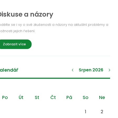
Diskuse a názory
odělte se i vy o své zkušenosti a názory na aktuální problémy a
ožnosti jejich řešení.
Zobrazit více
alendář
Srpen 2026
Po
Út
St
Čt
Pá
So
Ne
1
2