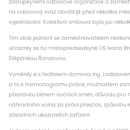
zástupkyněmi odborové organizace a zaměst
na odborový svaz obrátil již před několika měs
vyjednávání. Kolektivní smlouva byla po někol
Tím však jednání se zaměstnavatelem neskončil
účastnily se ho místopředsedkyně OS Ivana Bř
Štěpánkou Řandovou.
Vyměnily si s ředitelem domova Ing. Ladislav
a to k harmonogramu práce, možnostem zamě
přestávku během nočních směn, důvodu pro ne
náhradního volna za práci přesčas, způsobu
zásadních ukazatelích zařízení.