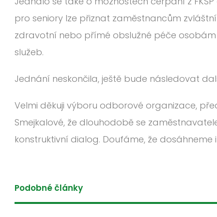
Jednalo se také o možnostech čerpání z FKSP
pro seniory lze přiznat zaměstnancům zvláštn
zdravotní nebo přímé obslužné péče osobám u
služeb.
Jednání neskončila, ještě bude následovat dal
Velmi děkuji výboru odborové organizace, př
Smejkalové, že dlouhodobě se zaměstnavatel
konstruktivní dialog. Doufáme, že dosáhneme
Podobné články