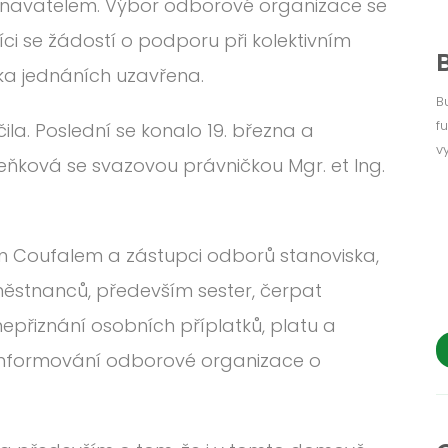
navatelem. Výbor odborové organizace se
íci se žádostí o podporu při kolektivním
ika jednáních uzavřena.
B
f
a. Poslední se konalo 19. března a
v
eňková se svazovou právničkou Mgr. et Ing.
em Coufalem a zástupci odborů stanoviska,
stnanců, především sester, čerpat
přiznání osobních příplatků, platu a
 informování odborové organizace o