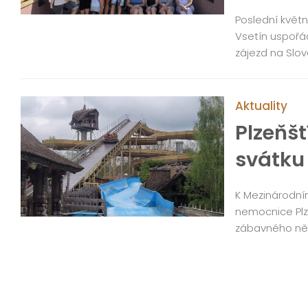
Poslední květ
Vsetín uspořád
zájezd na Slo
Aktuality
Plzeňšt
svátku
K Mezinárodní
nemocnice Plz
zábavného ně