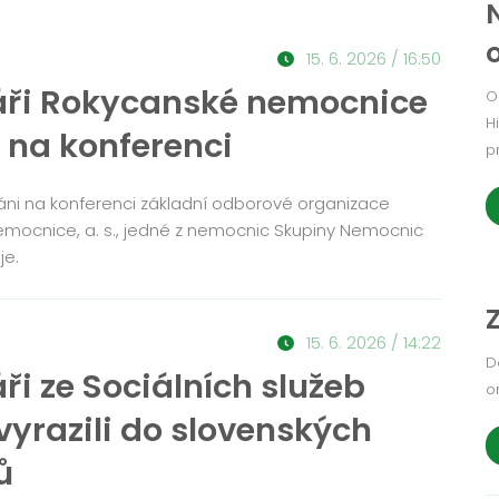
15. 6. 2026 / 16:50
ři Rokycanské nemocnice
O
H
i na konferenci
p
váni na konferenci základní odborové organizace
mocnice, a. s., jedné z nemocnic Skupiny Nemocnic
je.
15. 6. 2026 / 14:22
D
i ze Sociálních služeb
o
vyrazili do slovenských
ů