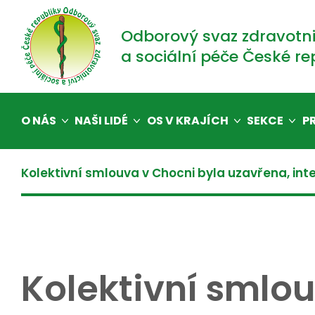
Odborový svaz zdravotni
a sociální péče České re
O NÁS
NAŠI LIDÉ
OS V KRAJÍCH
SEKCE
P
Kolektivní smlouva v Chocni byla uzavřena, int
Kolektivní smlo