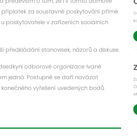
 a především o tom, že i v tomto domově
í příplatek za soustavné poskytování přímé
O
k
 poskytovatele v zařízeních sociálních
ší předkládání stanovisek, názorů a diskuse.
edsedkyni odborové organizace Ivaně
em jedná. Postupně se daří navázat
Z
Č
 i konečného vyřešení uvedených bodů.
si