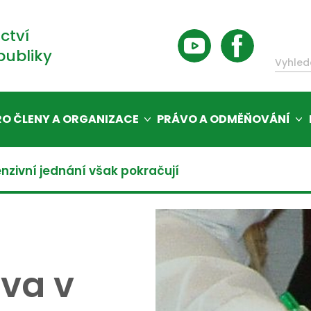
ctví
publiky
RO ČLENY A ORGANIZACE
PRÁVO A ODMĚŇOVÁNÍ
enzivní jednání však pokračují
uva v