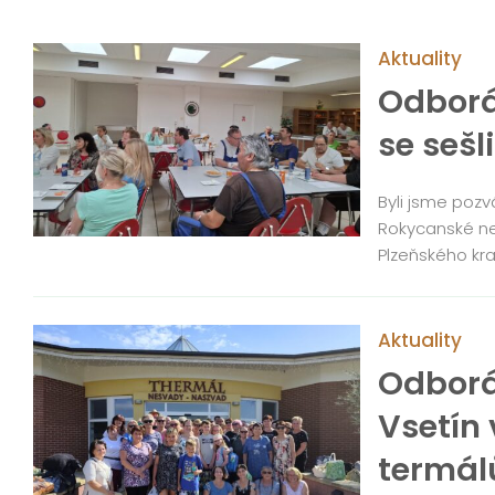
Aktuality
Odborá
se sešl
Byli jsme poz
Rokycanské ne
Plzeňského kra
Aktuality
Odborář
Vsetín 
termál