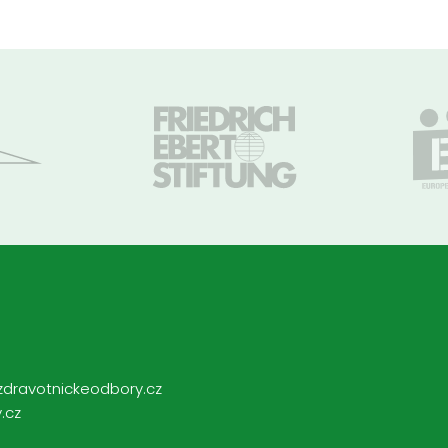
zdravotnickeodbory.cz
.cz