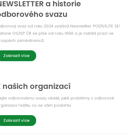
NEWSLETTER a historie
odborového svazu
dborový svaz od roku 2024 vydává Newsletter. PODÍVEJTE SE!
istorie OSZSP ČR se píše od roku 1990 a je nabitá prací ve
rospěch zaměstnanců.
Zobrazit více
Z našich organizací
ejte odborovému svazu vědět, jaké problémy v odborové
rganizaci řešíte, co se vám podařilo.
Zobrazit více