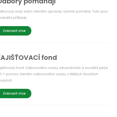
Odbory pomáhají
dborový svaz svým členům opravdu účinně pomáhá. Toto jsou
onkrétní příklady.
Zobrazit více
ZAJIŠŤOVACÍ fond
ajišťovací fond Odborového svazu zdravotnictví a sociální péče
R = pomoc členům odborového svazu v těžkých životních
tuacích.
Zobrazit více