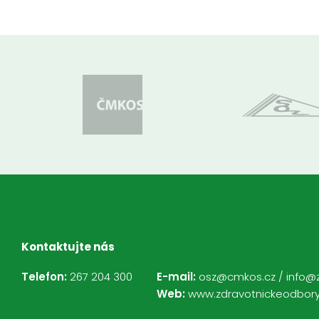
Kontaktujte nás
Telefon:
267 204 300
E-mail:
osz@cmkos.cz
/
info@
Web:
www.zdravotnickeodbory