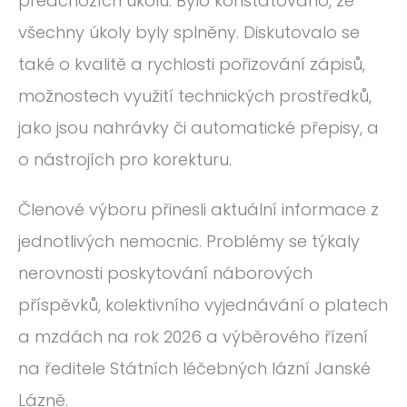
předchozích úkolů. Bylo konstatováno, že
ROČNÍK 2012
všechny úkoly byly splněny. Diskutovalo se
ROČNÍK 2011
také o kvalitě a rychlosti pořizování zápisů,
ROČNÍK 2010
možnostech využití technických prostředků,
jako jsou nahrávky či automatické přepisy, a
o nástrojích pro korekturu.
Členové výboru přinesli aktuální informace z
jednotlivých nemocnic. Problémy se týkaly
nerovnosti poskytování náborových
příspěvků, kolektivního vyjednávání o platech
a mzdách na rok 2026 a výběrového řízení
na ředitele Státních léčebných lázní Janské
Lázně.