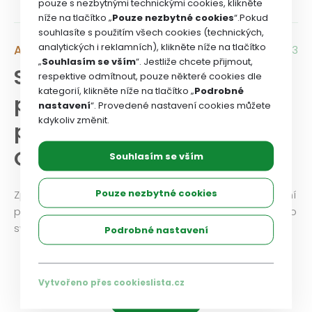
pouze s nezbytnými technickými cookies, klikněte
níže na tlačítko „
Pouze nezbytné cookies
“.Pokud
souhlasíte s použitím všech cookies (technických,
analytických i reklamních), klikněte níže na tlačítko
Aktuality
13. 9. 2024 / 16:03
„
Souhlasím se vším
“. Jestliže chcete přijmout,
Sekce nezdravotnických
respektive odmítnout, pouze některé cookies dle
kategorií, klikněte níže na tlačítko „
Podrobné
pracovníků – plnění
nastavení
“. Provedené nastavení cookies můžete
kdykoliv změnit.
programu OS od IX. sjezdu
OS do 30. 6. 2024
Souhlasím se vším
Pouze nezbytné cookies
Zpráva sekce nezdravotnických pracovníků OS o plnění
programu odborového svazu od IX. sjezdu odborového
svazu do 30. června 2024.
Podrobné nastavení
Vytvořeno přes cookieslista.cz
Načíst další