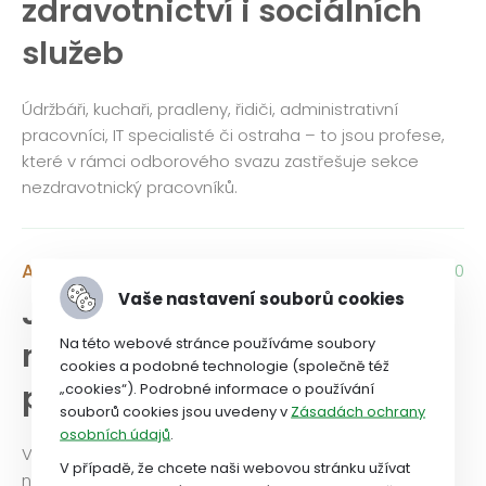
zdravotnictví i sociálních
služeb
Údržbáři, kuchaři, pradleny, řidiči, administrativní
pracovníci, IT specialisté či ostraha – to jsou profese,
které v rámci odborového svazu zastřešuje sekce
nezdravotnický pracovníků.
Aktuality
2. 12. 2024 / 21:20
Vaše nastavení souborů cookies
Jednání sekce
Na této webové stránce používáme soubory
nezdravotnických
cookies a podobné technologie (společně též
pracovníků
„cookies“). Podrobné informace o používání
souborů cookies jsou uvedeny v
Zásadách ochrany
osobních údajů
.
V pátek 1. listopadu 2024 se v Praze sešla sekce
V případě, že chcete naši webovou stránku užívat
nezdravotnických pracovníků.