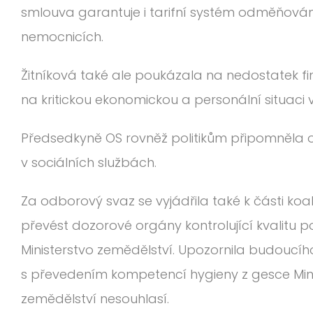
smlouva garantuje i tarifní systém odměňová
nemocnicích.
Žitníková také ale poukázala na nedostatek f
na kritickou ekonomickou a personální situaci 
Předsedkyně OS rovněž politikům připomněl
v sociálních službách.
Za odborový svaz se vyjádřila také k části koal
převést dozorové orgány kontrolující kvalitu p
Ministerstvo zemědělství. Upozornila budoucíh
s převedením kompetencí hygieny z gesce Minis
zemědělství nesouhlasí.