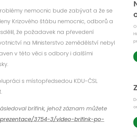
 problémy nemocnic bude zabývat a že se
leny Krizového štábu nemocnic, odborů a
O
 sdělil, že požadavek na převedení
H
p
otnictví na Ministerstvo zemědělství nebyl
en v této věci s odbory i dalšími
sky.
olupráci s místopředsedou KDU-ČSL
.
D
o
ásledoval brífink, jehož záznam můžete
prezentace/3754-3/video-brifink-po-