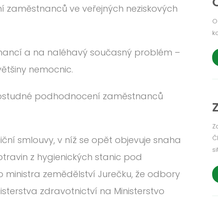
ní zaměstnanců ve veřejných neziskových
O
k
inancí a na naléhavý současný problém –
většiny nemocnic.
a ostudné podhodnocení zaměstnanců
Z
Č
iční smlouvy, v níž se opět objevuje snaha
si
otravin z hygienických stanic pod
o ministra zemědělství Jurečku, že odbory
terstva zdravotnictví na Ministerstvo