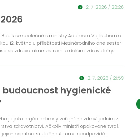
2. 7. 2026 / 22:26
 2026
j Babiš se společně s ministry Adamem Vojtěchem a
ou 12. května u příležitosti Mezinárodního dne sester
kuse se zdravotními sestrami a dalšími zdravotníky.
2. 7. 2026 / 21:59
e budoucnost hygienické
?
žba je jako orgán ochrany veřejného zdraví jedním z
erstva zdravotnictví. Ačkoliv ministři opakovaně tvrdí,
 jejich prioritou, skutečnost tomu neodpovídá.