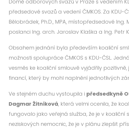
Domě odborových svazů v Praze s vedením KDU
předsedové svazů a vedení ČMKOS. Za KDU-ČSL 
Bělobrádek, Ph.D., MPA, místopředsedové Ing. 
poslanci Ing. arch. Jaroslav Klaška a Ing. Petr 
Obsahem jednání byla především koaliční smlo
možnosti spolupráce ČMKOS s KDU-ČSL. Jednání
vesměs ke koaliční smlouvě vyjádřily pozitivně
financí, který by mohl naplnění jednotlivých z
Ve stejném duchu vystoupila i
předsedkyně OS
Dagmar Žitníková
, která velmi ocenila, že koa
fungovalo jako veřejná služba, že je v koaliční
neziskových nemocnic, že je v plánu zlepšit pří