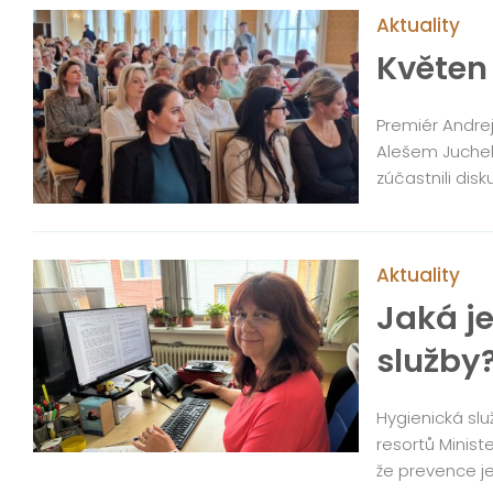
Aktuality
Květen
Premiér Andre
Alešem Juchelk
zúčastnili dis
Aktuality
Jaká j
služby
Hygienická slu
resortů Minist
že prevence je