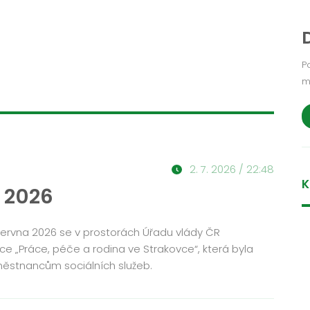
P
m
2. 7. 2026 / 22:48
K
 2026
června 2026 se v prostorách Úřadu vlády ČR
ce „Práce, péče a rodina ve Strakovce“, která byla
ěstnancům sociálních služeb.