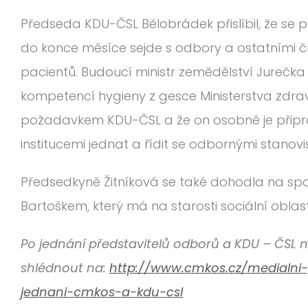
Předseda KDU-ČSL Bělobrádek přislíbil, že se
do konce měsíce sejde s odbory a ostatními č
pacientů. Budoucí ministr zemědělství Jurečka
kompetencí hygieny z gesce Ministerstva zdrav
požadavkem KDU-ČSL a že on osobně je připrav
institucemi jednat a řídit se odbornými stanovi
Předsedkyně Žitníková se také dohodla na sp
Bartoškem, který má na starosti sociální oblast
Po jednání představitelů odborů a KDU – ČSL n
shlédnout na:
http://www.cmkos.cz/medialni-
jednani-cmkos-a-kdu-csl