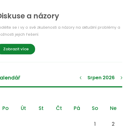
Diskuse a názory
odělte se i vy o své zkušenosti a názory na aktuální problémy a
ožnosti jejich řešení.
Zobrazit více
alendář
Srpen 2026
Po
Út
St
Čt
Pá
So
Ne
1
2