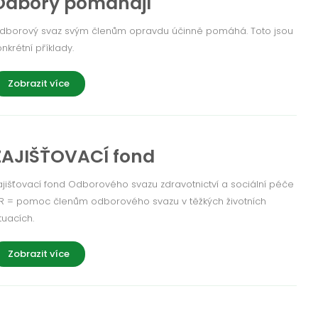
Odbory pomáhají
dborový svaz svým členům opravdu účinně pomáhá. Toto jsou
onkrétní příklady.
Zobrazit více
ZAJIŠŤOVACÍ fond
ajišťovací fond Odborového svazu zdravotnictví a sociální péče
R = pomoc členům odborového svazu v těžkých životních
tuacích.
Zobrazit více