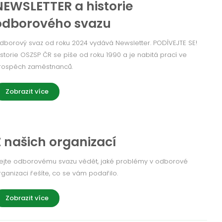
NEWSLETTER a historie
odborového svazu
dborový svaz od roku 2024 vydává Newsletter. PODÍVEJTE SE!
istorie OSZSP ČR se píše od roku 1990 a je nabitá prací ve
rospěch zaměstnanců.
Zobrazit více
Z našich organizací
ejte odborovému svazu vědět, jaké problémy v odborové
rganizaci řešíte, co se vám podařilo.
Zobrazit více