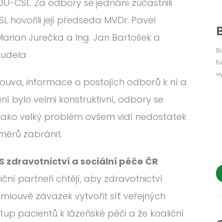
-ČSL. Za odbory se jednání zúčastnili
hovořili její předseda MVDr. Pavel
Marian Jurečka a Ing. Jan Bartošek a
B
Kudela.
f
v
uva, informace o postojích odborů k ní a
 bylo velmi konstruktivní, odbory se
, jako velký problém ovšem vidí nedostatek
áměrů zabránit.
 zdravotnictví a sociální péče ČR
liční partneři chtějí, aby zdravotnictví
 smlouvě závazek vytvořit síť veřejných
stup pacientů k lázeňské péči a že koaliční