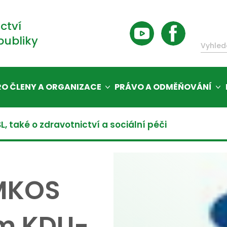
ctví
publiky
RO ČLENY A ORGANIZACE
PRÁVO A ODMĚŇOVÁNÍ
 také o zdravotnictví a sociální péči
ČMKOS
ím KDU-