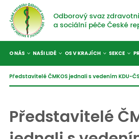
Odborový svaz zdravotni
a sociální péče České re
O NÁS
NAŠI LIDÉ
OS V KRAJÍCH
SEKCE
P
Představitelé ČMKOS jednali s vedením KDU-ČSL,
Představitelé 
jednali s veden