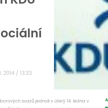
sociální
 1. 2014 / 13:33
A
rových svazů jednali v úterý 14. ledna v