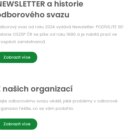
NEWSLETTER a historie
odborového svazu
dborový svaz od roku 2024 vydává Newsletter. PODÍVEJTE SE!
istorie OSZSP ČR se píše od roku 1990 a je nabitá prací ve
rospěch zaměstnanců.
Zobrazit více
Z našich organizací
ejte odborovému svazu vědět, jaké problémy v odborové
rganizaci řešíte, co se vám podařilo.
Zobrazit více