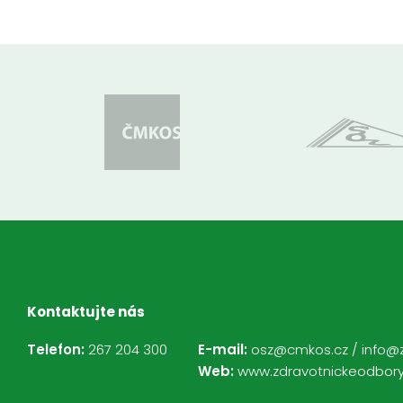
Kontaktujte nás
Telefon:
267 204 300
E-mail:
osz@cmkos.cz
/
info@
Web:
www.zdravotnickeodbory