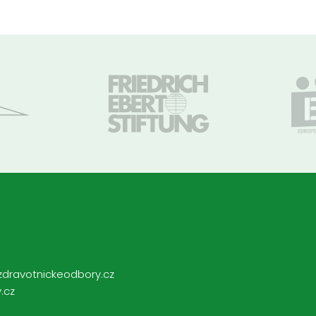
zdravotnickeodbory.cz
.cz