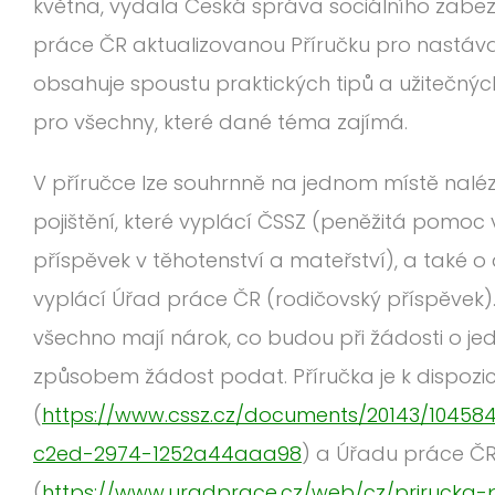
května, vydala Česká správa sociálního zabe
práce ČR aktualizovanou Příručku pro nastávají
obsahuje spoustu praktických tipů a užitečnýc
pro všechny, které dané téma zajímá.
V příručce lze souhrnně na jednom místě na
pojištění, které vyplácí ČSSZ (peněžitá pomoc
příspěvek v těhotenství a mateřství), a také o
vyplácí Úřad práce ČR (rodičovský příspěvek). 
všechno mají nárok, co budou při žádosti o je
způsobem žádost podat. Příručka je k dispozic
(
https://www.cssz.cz/documents/20143/10458
c2ed-2974-1252a44aaa98
) a Úřadu práce Č
(
https://www.uradprace.cz/web/cz/prirucka-p