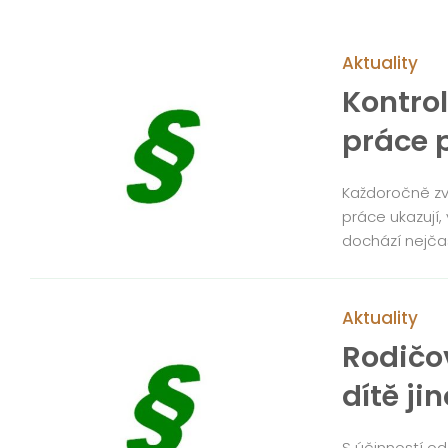
Aktuality
Kontro
práce 
Každoročně zv
práce ukazují
dochází nejčas
Aktuality
Rodičo
dítě ji
S účinností od