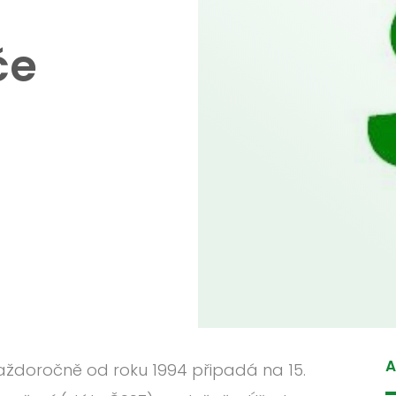
če
A
 každoročně od roku 1994 připadá na 15.