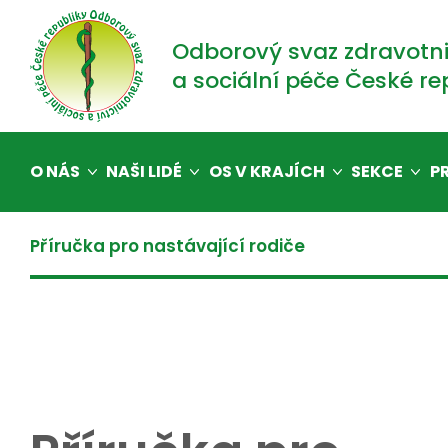
Odborový svaz zdravotni
a sociální péče České re
O NÁS
NAŠI LIDÉ
OS V KRAJÍCH
SEKCE
P
Příručka pro nastávající rodiče