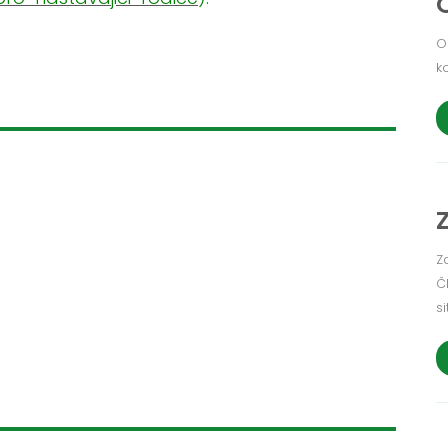
O
k
Z
Č
si