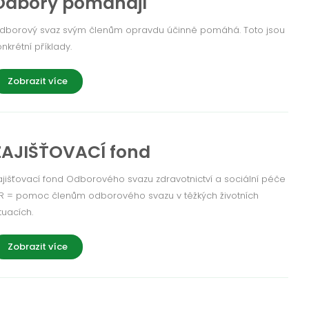
Odbory pomáhají
dborový svaz svým členům opravdu účinně pomáhá. Toto jsou
onkrétní příklady.
Zobrazit více
ZAJIŠŤOVACÍ fond
ajišťovací fond Odborového svazu zdravotnictví a sociální péče
R = pomoc členům odborového svazu v těžkých životních
tuacích.
Zobrazit více