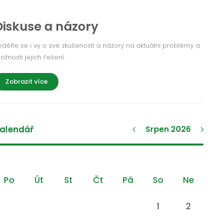
Diskuse a názory
odělte se i vy o své zkušenosti a názory na aktuální problémy a
ožnosti jejich řešení.
Zobrazit více
alendář
Srpen 2026
Po
Út
St
Čt
Pá
So
Ne
1
2