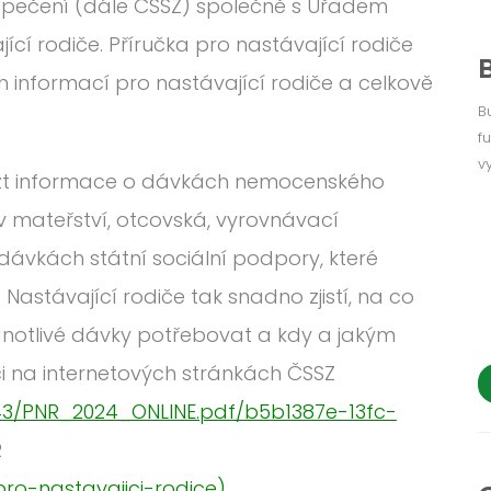
zpečení (dále ČSSZ) společně s Úřadem
cí rodiče. Příručka pro nastávající rodiče
h informací pro nastávající rodiče a celkově
B
f
v
lézt informace o dávkách nemocenského
 v mateřství, otcovská, vyrovnávací
 dávkách státní sociální podpory, které
Nastávající rodiče tak snadno zjistí, na co
dnotlivé dávky potřebovat a kdy a jakým
i na internetových stránkách ČSSZ
43/PNR_2024_ONLINE.pdf/b5b1387e-13fc-
R
ro-nastavajici-rodice
).