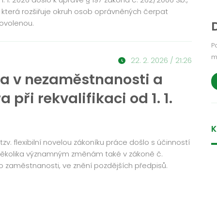
, která rozšiřuje okruh osob oprávněných čerpat
ovolenou.
P
m
22. 2. 2026 / 21:26
a v nezaměstnanosti a
 při rekvalifikaci od 1. 1.
K
 tzv. flexibilní novelou zákoníku práce došlo s účinností
 k několika významným změnám také v zákoně č.
o zaměstnanosti, ve znění pozdějších předpisů.