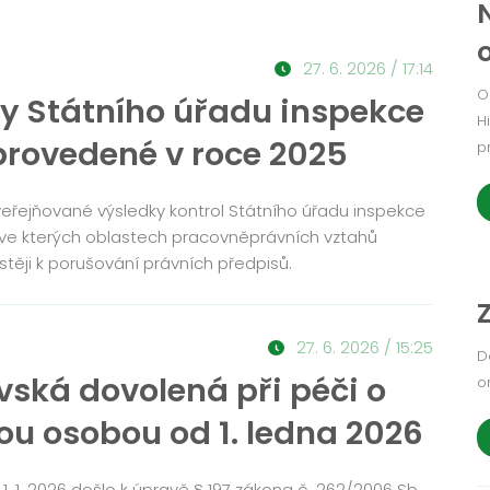
27. 6. 2026 / 17:14
O
ly Státního úřadu inspekce
H
provedené v roce 2025
p
eřejňované výsledky kontrol Státního úřadu inspekce
, ve kterých oblastech pracovněprávních vztahů
těji k porušování právních předpisů.
27. 6. 2026 / 15:25
D
vská dovolená při péči o
o
nou osobou od 1. ledna 2026
 1. 1. 2026 došlo k úpravě § 197 zákona č. 262/2006 Sb.,