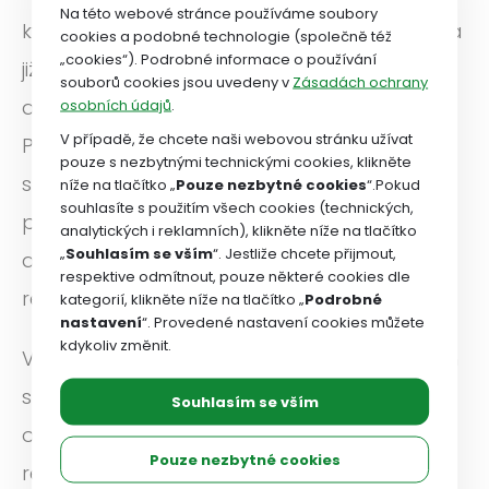
Na této webové stránce používáme soubory
kvalitního poskytování sociální péče probíhá
cookies a podobné technologie (společně též
„cookies“). Podrobné informace o používání
již dnes a opakované registrace
souborů cookies jsou uvedeny v
Zásadách ochrany
administrativně zatíží poskytovatele.
osobních údajů
.
V případě, že chcete naši webovou stránku užívat
Problém je i v jistotě poskytování sociálních
pouze s nezbytnými technickými cookies, klikněte
služeb. Odbory dlouhodobě prosazují
níže na tlačítko „
Pouze nezbytné cookies
“.Pokud
souhlasíte s použitím všech cookies (technických,
předvídatelné a transparentní financování,
analytických i reklamních), klikněte níže na tlačítko
„
Souhlasím se vším
“. Jestliže chcete přijmout,
ale pokud bude docházet k opakovaným
respektive odmítnout, pouze některé cookies dle
registracím, tak tento princip je narušen.
kategorií, klikněte níže na tlačítko „
Podrobné
nastavení
“. Provedené nastavení cookies můžete
kdykoliv změnit.
V souvislosti s budováním kapacit sociálních
služeb odborový svaz připomněl svůj
Souhlasím se vším
opakovaný požadavek zavést centrální
Pouze nezbytné cookies
registr zájemců o sociální službu. Dnes se