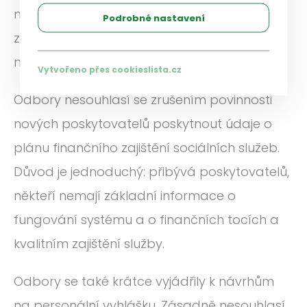
neví, kolik je zájemců a o jaké služby mají
Podrobné nastavení
zájem. Žadatelé si podávají žádosti do
mnoha zařízení a systém nelze plánovat.
Vytvořeno přes cookieslista.cz
Odbory nesouhlasí se zrušením povinnosti
nových poskytovatelů poskytnout údaje o
plánu finančního zajištění sociálních služeb.
Důvod je jednoduchý: přibývá poskytovatelů,
někteří nemají základní informace o
fungování systému a o finančních tocích a
kvalitním zajištění služby.
Odbory se také krátce vyjádřily k návrhům
na personální vyhlášku. Zásadně nesouhlasí