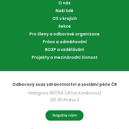
O nás
Naši lidé
OS v krajích
Sekce
Pro členy a odborové organizace
Právo a odměňování
BOZP a vzdělávání
Projekty a mezinárodní činnost
Odborový svaz zdravotnictví a sociální péče ČR
Hartigova 1107/54 (dříve Koněvova)
130 00 Praha 3
Napište nám