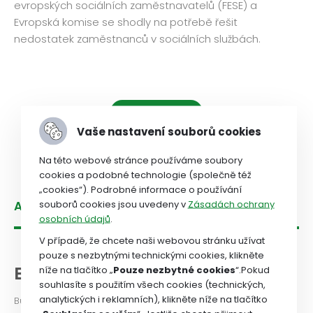
evropských sociálních zaměstnavatelů (FESE) a
Evropská komise se shodly na potřebě řešit
nedostatek zaměstnanců v sociálních službách.
Načíst další
Vaše nastavení souborů cookies
Na této webové stránce používáme soubory
cookies a podobné technologie (společně též
„cookies“). Podrobné informace o používání
souborů cookies jsou uvedeny v
Zásadách ochrany
Aktuality
osobních údajů
.
V případě, že chcete naši webovou stránku užívat
pouze s nezbytnými technickými cookies, klikněte
BULLETIN
níže na tlačítko „
Pouze nezbytné cookies
“.Pokud
souhlasíte s použitím všech cookies (technických,
analytických i reklamních), klikněte níže na tlačítko
Bulletin OS zdravotnictví a sociální péče ČR je určený