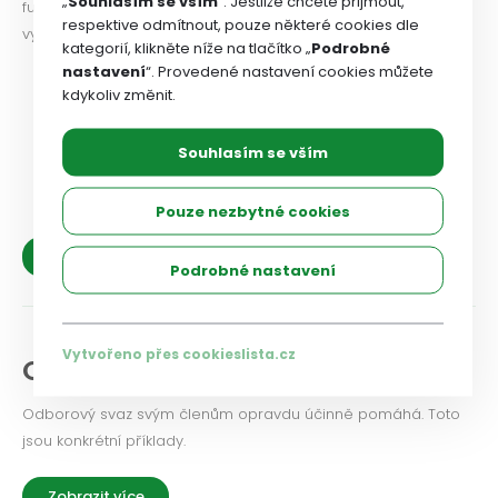
„
Souhlasím se vším
“. Jestliže chcete přijmout,
funkcionářům i členům odborových organizací. Od roku 2017
respektive odmítnout, pouze některé cookies dle
vychází Bulletin měsíčně a pouze v elektronické verzi.
kategorií, klikněte níže na tlačítko „
Podrobné
nastavení
“. Provedené nastavení cookies můžete
Bulletin 6-7 2026
2026
kdykoliv změnit.
Bulletin 5 2026
2026
Souhlasím se vším
Bulletin 4 2026
2026
Pouze nezbytné cookies
Archiv
Podrobné nastavení
Vytvořeno přes cookieslista.cz
Odbory pomáhají
Odborový svaz svým členům opravdu účinně pomáhá. Toto
jsou konkrétní příklady.
Zobrazit více