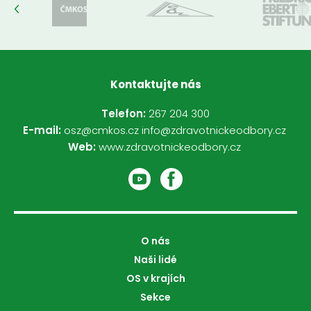
Kontaktujte nás
Telefon:
267 204 300
E-mail:
osz@cmkos.cz
info@zdravotnickeodbory.cz
Web:
www.zdravotnickeodbory.cz
O nás
Naši lidé
OS v krajích
Sekce