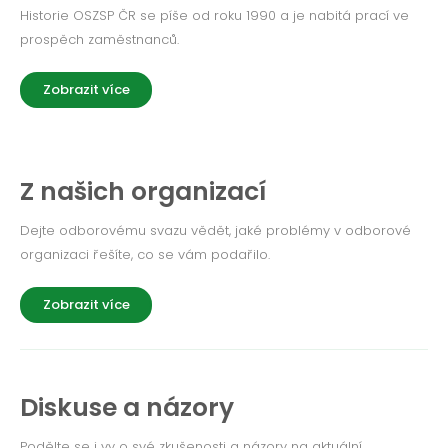
Historie OSZSP ČR se píše od roku 1990 a je nabitá prací ve
prospěch zaměstnanců.
Zobrazit více
Z našich organizací
Dejte odborovému svazu vědět, jaké problémy v odborové
organizaci řešíte, co se vám podařilo.
Zobrazit více
Diskuse a názory
Podělte se i vy o své zkušenosti a názory na aktuální