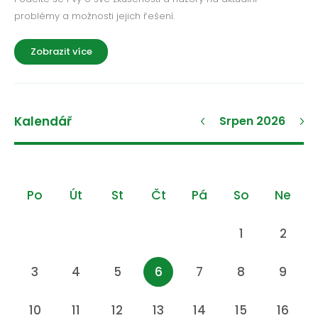
problémy a možnosti jejich řešení.
Zobrazit více
Kalendář
Srpen 2026
Po
Út
St
Čt
Pá
So
Ne
1
2
3
4
5
6
7
8
9
10
11
12
13
14
15
16