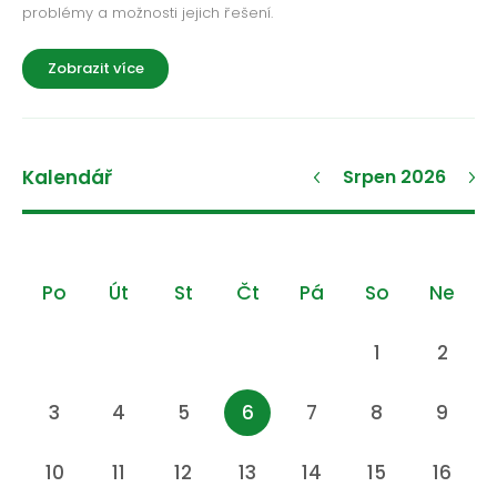
problémy a možnosti jejich řešení.
Zobrazit více
Kalendář
Srpen 2026
Po
Út
St
Čt
Pá
So
Ne
1
2
3
4
5
6
7
8
9
10
11
12
13
14
15
16