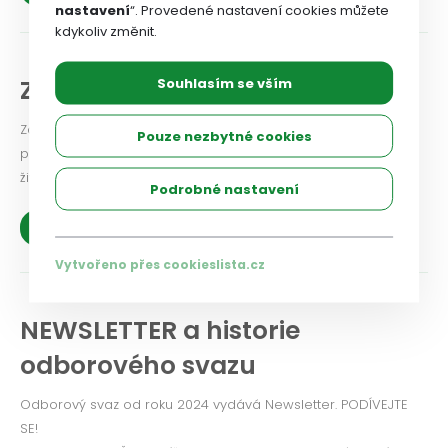
nastavení
“. Provedené nastavení cookies můžete
kdykoliv změnit.
ZAJIŠŤOVACÍ fond
Souhlasím se vším
Zajišťovací fond Odborového svazu zdravotnictví a sociální
Pouze nezbytné cookies
péče ČR = pomoc členům odborového svazu v těžkých
životních situacích.
Podrobné nastavení
Zobrazit více
Vytvořeno přes cookieslista.cz
NEWSLETTER a historie
odborového svazu
Odborový svaz od roku 2024 vydává Newsletter. PODÍVEJTE
SE!