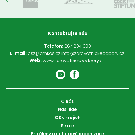
Kontaktujte nás
Telefon:
267 204 300
E-mail:
osz@cmkos.cz
info@zdravotnickeodbory.cz
Web:
www.zdravotnickeodbory.cz
O nás
Naši lidé
OS v krajích
Sekce
Pro členy a odborové organizace