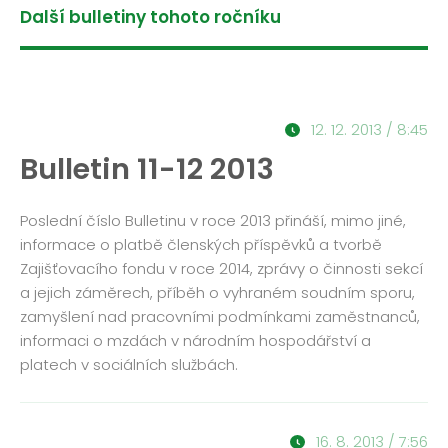
ROČNÍK 2012
Další bulletiny tohoto ročníku
ROČNÍK 2011
ROČNÍK 2010
12. 12. 2013 / 8:45
Bulletin 11-12 2013
Poslední číslo Bulletinu v roce 2013 přináší, mimo jiné,
informace o platbě členských příspěvků a tvorbě
Zajišťovacího fondu v roce 2014, zprávy o činnosti sekcí
a jejich záměrech, příběh o vyhraném soudním sporu,
zamyšlení nad pracovními podmínkami zaměstnanců,
informaci o mzdách v národním hospodářství a
platech v sociálních službách.
16. 8. 2013 / 7:56