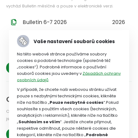
vychází Bulletin měsíčně a pouze v elektronické verzi.
Bulletin 6-7 2026
2026
Bulletin 5 2026
2026
Vaše nastavení souborů cookies
Bulletin 4 2026
2026
Na této webové stránce používáme soubory
cookies a podobné technologie (společně též
„cookies“). Podrobné informace o používání
Archiv
souborů cookies jsou uvedeny v
Zásadách ochrany
osobních údajů
.
V případě, že chcete naši webovou stránku užívat
pouze s nezbytnými technickými cookies, klikněte
Odbory pomáhají
níže na tlačítko „
Pouze nezbytné cookies
“.Pokud
souhlasíte s použitím všech cookies (technických,
Odborový svaz svým členům opravdu účinně pomáhá. Toto
analytických i reklamních), klikněte níže na tlačítko
jsou konkrétní příklady.
„
Souhlasím se vším
“. Jestliže chcete přijmout,
respektive odmítnout, pouze některé cookies dle
Zobrazit více
kategorií, klikněte níže na tlačítko „
Podrobné