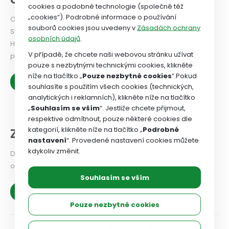
cookies a podobné technologie (společně též
„cookies“). Podrobné informace o používání
Odborový svaz od roku 2024 vydává Newsletter. PODÍVEJTE
souborů cookies jsou uvedeny v
Zásadách ochrany
SE!
osobních údajů
.
Historie OSZSP ČR se píše od roku 1990 a je nabitá prací ve
V případě, že chcete naši webovou stránku užívat
prospěch zaměstnanců.
pouze s nezbytnými technickými cookies, klikněte
níže na tlačítko „
Pouze nezbytné cookies
“.Pokud
Zobrazit více
souhlasíte s použitím všech cookies (technických,
analytických i reklamních), klikněte níže na tlačítko
„
Souhlasím se vším
“. Jestliže chcete přijmout,
respektive odmítnout, pouze některé cookies dle
kategorií, klikněte níže na tlačítko „
Podrobné
Z našich organizací
nastavení
“. Provedené nastavení cookies můžete
kdykoliv změnit.
Dejte odborovému svazu vědět, jaké problémy v odborové
organizaci řešíte, co se vám podařilo.
Souhlasím se vším
Zobrazit více
Pouze nezbytné cookies