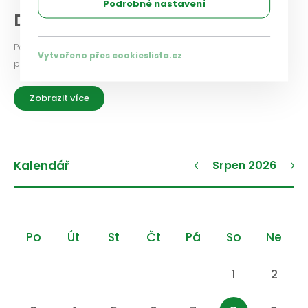
Podrobné nastavení
Diskuse a názory
Podělte se i vy o své zkušenosti a názory na aktuální
Vytvořeno přes cookieslista.cz
problémy a možnosti jejich řešení.
Zobrazit více
Kalendář
Srpen 2026
Po
Út
St
Čt
Pá
So
Ne
1
2