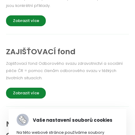
jsou konkrétní příklady.
Zobrazit více
ZAJIŠŤOVACÍ fond
Zajišťovací fond Odborového svazu zdravotnictví a sociální
péče ČR = pomoc členům odborového svazu v těžkých
životních situacích.
Zobrazit více
Vaše nastavení souborů cookies
NEWSLETTER a historie
odborového svazu
Na této webové stránce používáme soubory