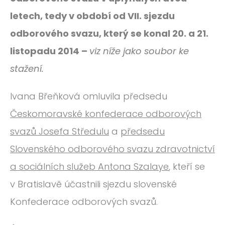
ROČNÍK 2012
letech, tedy v období od VII. sjezdu
ROČNÍK 2011
odborového svazu, který se konal 20. a 21.
ROČNÍK 2010
listopadu 2014 –
viz níže jako soubor ke
stažení.
Ivana Břeňková omluvila předsedu
Českomoravské konfederace odborových
svazů Josefa Středulu
a
předsedu
Slovenského odborového svazu zdravotnictví
a sociálních služeb Antona Szalaye
, kteří se
v Bratislavě účastnili sjezdu slovenské
Konfederace odborových svazů.