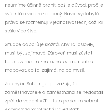
neumíme účinně bránit, což je důvod, proč je
svět stále více rozpolcený. Navíc vydobytá
práva se rozmělňují v jednotlivostech, což lidi
stále více štve.
Situace odborů je složitá. Aby lidi oslovily,
musí být zajímavé. Zároveň musí zůstat
hodnověrné. To znamená permanentně
mapovat, co lidi zajímá, na co myslí.
Za chybu Schlanger považuje, že
zaměstnavatelé a zaměstnanci se nedostali
zpět do vedení VZP – tuto pozici jim sebral
exministr zdravotnictví David Rath.