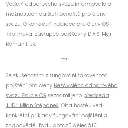
Vedení odborového svazu informovalo o
možnostech dalších benefitů pro členy
svazu. O konkrétní nabídce pro členy OS
informoval
zástupce pojišťovny D.A.S. Mgr.
Roman Flek
.
***
Se zkušenostmi z fungování takovéhoto
pojištění pro členy
Nezávislého odborového
svazu Policie ČR
seznámil jeho
předseda
JUDr. Milan Štěpánek
. Oba hosté uvedli
konkrétní příklady fungování pojištění a
zodpověděli řadu dotazů delegátů.