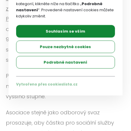
kategorií, klikněte níže na tlačítko „
Podrobné
zaměstnavatelských svazů Ing. Jiří Horecký,
nastavení
“. Provedené nastavení cookies můžete
kdykoliv změnit.
Ph.D., MBA,
poděkoval odborovému svazu za
dobrou spolupráci a zdůraznil, že v řádově
Souhlasím se vším
90 procentech panuje mezi odborovým
Pouze nezbytné cookies
svazem a Asociací poskytovatelů sociálních
služeb ČR shoda.
Podrobné nastavení
Podepsali společné memorandum, které by
Vytvořeno přes cookieslista.cz
mělo vyústit v podepsání kolektivní smlouvy
vyššího stupně.
Asociace stejně jako odborový svaz
prosazuje, aby částka pro sociální služby