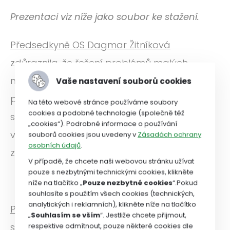
Prezentaci viz níže jako soubor ke stažení.
Předsedkyně OS Dagmar Žitníková
zdůraznila, že řešení problémů malých
nemocnic nespočívá v tom, aby se vzaly
Vaše nastavení souborů cookies
peníze fakultním nemocnicím nebo
Na této webové stránce používáme soubory
cookies a podobné technologie (společně též
specializovaným centrům. Je třeba, aby
„cookies“). Podrobné informace o používání
všichni společně prosazovali, aby do
souborů cookies jsou uvedeny v
Zásadách ochrany
osobních údajů
.
zdravotnictví přišlo víc peněz.
V případě, že chcete naši webovou stránku užívat
pouze s nezbytnými technickými cookies, klikněte
***
níže na tlačítko „
Pouze nezbytné cookies
“.Pokud
souhlasíte s použitím všech cookies (technických,
analytických i reklamních), klikněte níže na tlačítko
Prezident Asociace poskytovatelů sociálních
„
Souhlasím se vším
“. Jestliže chcete přijmout,
služeb ČR a prezident Unie
respektive odmítnout, pouze některé cookies dle