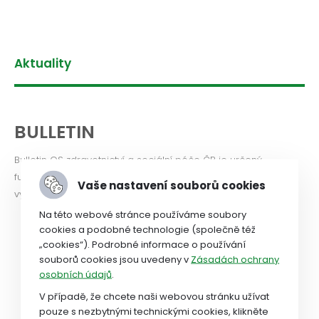
Aktuality
BULLETIN
Bulletin OS zdravotnictví a sociální péče ČR je určený
funkcionářům i členům odborových organizací. Od roku 2017
Vaše nastavení souborů cookies
vychází Bulletin měsíčně a pouze v elektronické verzi.
Na této webové stránce používáme soubory
cookies a podobné technologie (společně též
Bulletin 6-7 2026
2026
„cookies“). Podrobné informace o používání
Bulletin 5 2026
2026
souborů cookies jsou uvedeny v
Zásadách ochrany
osobních údajů
.
Bulletin 4 2026
2026
V případě, že chcete naši webovou stránku užívat
pouze s nezbytnými technickými cookies, klikněte