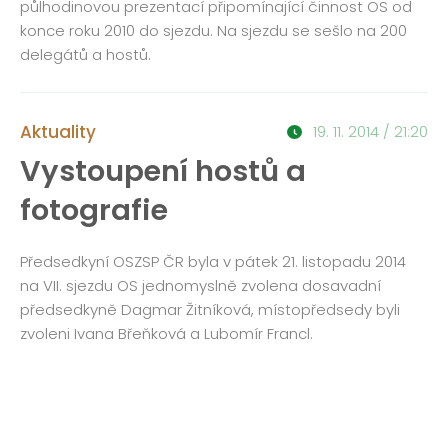
půlhodinovou prezentací připomínající činnost OS od
konce roku 2010 do sjezdu. Na sjezdu se sešlo na 200
delegátů a hostů.
Aktuality
19. 11. 2014 / 21:20
Vystoupení hostů a
fotografie
Předsedkyní OSZSP ČR byla v pátek 21. listopadu 2014
na VII. sjezdu OS jednomyslně zvolena dosavadní
předsedkyně Dagmar Žitníková, místopředsedy byli
zvoleni Ivana Břeňková a Lubomír Francl.