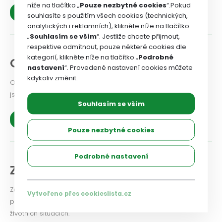
níže na tlačítko „
Pouze nezbytné cookies
“.Pokud
Archiv
souhlasíte s použitím všech cookies (technických,
analytických i reklamních), klikněte níže na tlačítko
„
Souhlasím se vším
“. Jestliže chcete přijmout,
respektive odmítnout, pouze některé cookies dle
kategorií, klikněte níže na tlačítko „
Podrobné
Odbory pomáhají
nastavení
“. Provedené nastavení cookies můžete
kdykoliv změnit.
Odborový svaz svým členům opravdu účinně pomáhá. Toto
jsou konkrétní příklady.
Souhlasím se vším
Zobrazit více
Pouze nezbytné cookies
Podrobné nastavení
ZAJIŠŤOVACÍ fond
Zajišťovací fond Odborového svazu zdravotnictví a sociální
Vytvořeno přes cookieslista.cz
péče ČR = pomoc členům odborového svazu v těžkých
životních situacích.