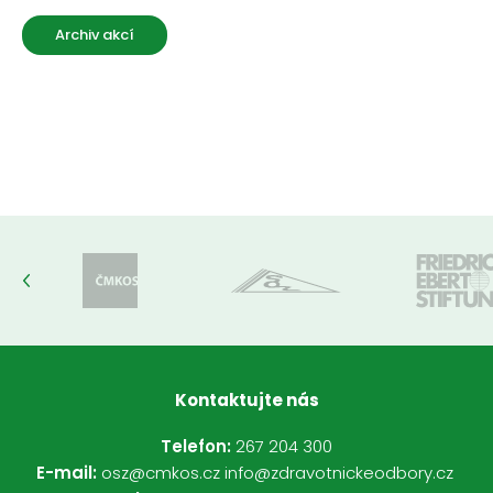
Archiv akcí
Kontaktujte nás
Telefon:
267 204 300
E-mail:
osz@cmkos.cz
info@zdravotnickeodbory.cz