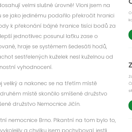
dosahují velmi slušné úrovně! Vloni jsem na
O
se jako jedinému podařilo překročit hranici
k
body k překonání bájné hranice tisíci bodů za
jlepší jednotlivec posunul laťku zase o
sované, hraje se systémem šedesáti hodů,
rachot sestřelených kuželek nesl kuželnou od
nostní vyhodnocení.
Z
 veliký a nakonec se na třetím místě
Č
si
 druhém místě skončilo smíšené družstvo
šené družstvo Nemocnice Jičín.
tní nemocnice Brno. Pikantní na tom bylo to,
kolejily a chvilku jsem pochyboval, jestli