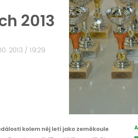
ch 2013
 10. 2013 / 19:29
A
dálosti kolem něj letí jako zeměkoule