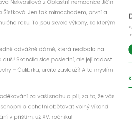
va Nekvasilová z Oblastní nemocnice Jičín
la Šístková. Jen tak mimochodem, první a
nulého roku. To jsou skvělé výkony, ke kterým
P
m
 jedné odvážné dámě, která nedbala na
duši! Skončila sice poslední, ale její radost
chy – Čulibrka, určitě zaslouží! A to myslím
K
oděkování za vaši snahu a píli, za to, že vás
 schopni a ochotni obětovat volný víkend
í v příštím, už XV. ročníku!