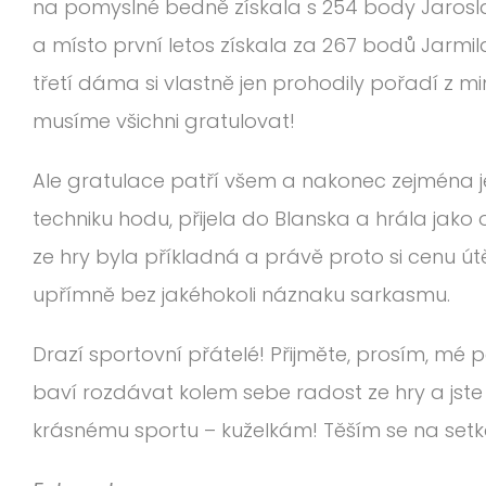
na pomyslné bedně získala s 254 body Jarosla
a místo první letos získala za 267 bodů Jarmi
třetí dáma si vlastně jen prohodily pořadí z mi
musíme všichni gratulovat!
Ale gratulace patří všem a nakonec zejména
techniku hodu, přijela do Blanska a hrála jako o 
ze hry byla příkladná a právě proto si cenu útě
upřímně bez jakéhokoli náznaku sarkasmu.
Drazí sportovní přátelé! Přijměte, prosím, mé p
baví rozdávat kolem sebe radost ze hry a jste
krásnému sportu – kuželkám! Těším se na setkán