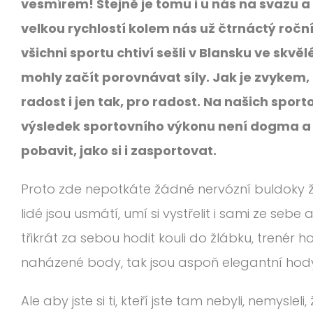
vesmírem! Stejně je tomu i u nás na svazu a o
velkou rychlostí kolem nás už čtrnáctý ročn
všichni sportu chtiví sešli v Blansku ve skvě
mohly začít porovnávat síly. Jak je zvykem
radost i jen tak, pro radost. Na našich spor
výsledek sportovního výkonu není dogma a že
pobavit, jako si i zasportovat.
Proto zde nepotkáte žádné nervózní buldoky ž
lidé jsou usmátí, umí si vystřelit i sami ze se
třikrát za sebou hodit kouli do žlábku, trenér 
naházené body, tak jsou aspoň elegantní hod
Ale aby jste si ti, kteří jste tam nebyli, nemysle