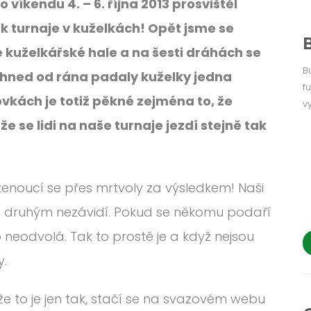
 víkendu 4. – 6. října 2013 prosvištěl
ík turnaje v kuželkách! Opět jsme se
lé kuželkářské hale a na šesti dráhách se
B
, hned od rána padaly kuželky jedna
f
tovkách je totiž pěkné zejména to, že
v
 se lidi na naše turnaje jezdí stejně tak
enoucí se přes mrtvoly za výsledkem! Naši
be a druhým nezávidí. Pokud se někomu podaří
ho neodvolá. Tak to prostě je a když nejsou
y.
li, že to je jen tak, stačí se na svazovém webu