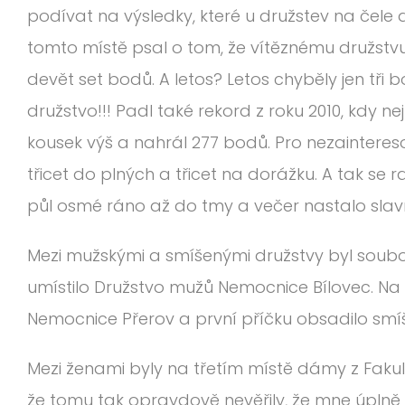
podívat na výsledky, které u družstev na čele 
tomto místě psal o tom, že vítěznému družstvu 
devět set bodů. A letos? Letos chyběly jen tři 
družstvo!!! Padl také rekord z roku 2010, kdy ne
kousek výš a nahrál 277 bodů. Pro nezaintere
třicet do plných a třicet na dorážku. A tak se 
půl osmé ráno až do tmy a večer nastalo slav
Mezi mužskými a smíšenými družstvy byl souboj
umístilo Družstvo mužů Nemocnice Bílovec. Na
Nemocnice Přerov a první příčku obsadilo smí
Mezi ženami byly na třetím místě dámy z Fakul
že tomu tak opravdově nevěřily, že mne úplně vy