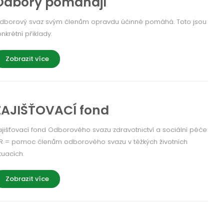
Odbory pomáhají
dborový svaz svým členům opravdu účinně pomáhá. Toto jsou
onkrétní příklady.
Zobrazit více
ZAJIŠŤOVACÍ fond
ajišťovací fond Odborového svazu zdravotnictví a sociální péče
R = pomoc členům odborového svazu v těžkých životních
tuacích.
Zobrazit více