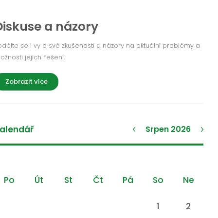
Diskuse a názory
odělte se i vy o své zkušenosti a názory na aktuální problémy a
ožnosti jejich řešení.
Zobrazit více
alendář
Srpen 2026
Po
Út
St
Čt
Pá
So
Ne
1
2