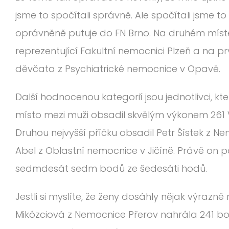
jsme to spočítali správně. Ale spočítali jsme t
oprávněně putuje do FN Brno. Na druhém místě 
reprezentující Fakultní nemocnici Plzeň a na prv
děvčata z Psychiatrické nemocnice v Opavě.
Další hodnocenou kategorií jsou jednotlivci, kte
místo mezi muži obsadil skvělým výkonem 261 Vá
Druhou nejvyšší příčku obsadil Petr Šístek z 
Abel z Oblastní nemocnice v Jičíně. Právě on 
sedmdesát sedm bodů ze šedesáti hodů.
Jestli si myslíte, že ženy dosáhly nějak výrazně
Mikózciová z Nemocnice Přerov nahrála 241 bod