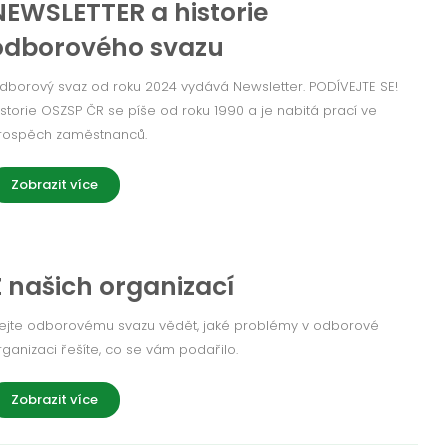
NEWSLETTER a historie
odborového svazu
dborový svaz od roku 2024 vydává Newsletter. PODÍVEJTE SE!
istorie OSZSP ČR se píše od roku 1990 a je nabitá prací ve
rospěch zaměstnanců.
Zobrazit více
Z našich organizací
ejte odborovému svazu vědět, jaké problémy v odborové
rganizaci řešíte, co se vám podařilo.
Zobrazit více