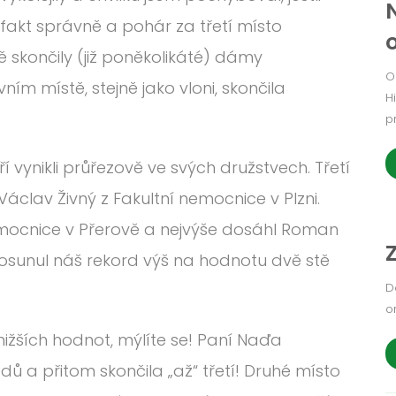
o fakt správně a pohár za třetí místo
skončily (již poněkolikáté) dámy
O
ním místě, stejně jako vloni, skončila
H
p
ří vynikli průřezově ve svých družstvech. Třetí
clav Živný z Fakultní nemocnice v Plzni.
Nemocnice v Přerově a nejvýše dosáhl Roman
posunul náš rekord výš na hodnotu dvě stě
D
o
 nižších hodnot, mýlíte se! Paní Naďa
ů a přitom skončila „až“ třetí! Druhé místo